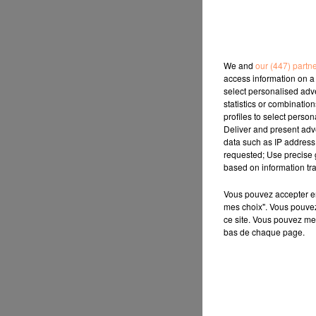
We and
our (447) partn
access information on a 
select personalised ad
statistics or combinatio
profiles to select person
Deliver and present adv
data such as IP address 
requested; Use precise g
based on information tra
Vous pouvez accepter en 
mes choix". Vous pouvez
ce site. Vous pouvez met
bas de chaque page.