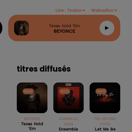
Live :
Toulon
Webradios
Texas Hold 'em
BEYONCE
titres diffusés
14h16
14h16
14h13
14h13
14h10
14h10
BEYONCE
CORNEILLE,
THE SECOND
Texas Hold
VITAA
VOICE
'em
Ensemble
Let Me Be