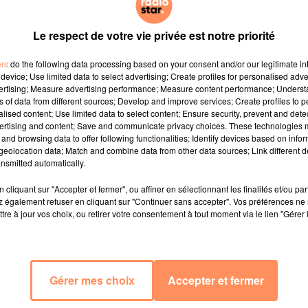
Le respect de votre vie privée est notre priorité
ers
do the following data processing based on your consent and/or our legitimate int
device; Use limited data to select advertising; Create profiles for personalised adver
vertising; Measure advertising performance; Measure content performance; Unders
ns of data from different sources; Develop and improve services; Create profiles to 
alised content; Use limited data to select content; Ensure security, prevent and detect
ertising and content; Save and communicate privacy choices. These technologies
and browsing data to offer following functionalities: Identify devices based on infor
eolocation data; Match and combine data from other data sources; Link different de
nsmitted automatically.
cliquant sur "Accepter et fermer", ou affiner en sélectionnant les finalités et/ou pa
 également refuser en cliquant sur "Continuer sans accepter". Vos préférences ne 
tre à jour vos choix, ou retirer votre consentement à tout moment via le lien "Gérer 
Gérer mes choix
Accepter et fermer