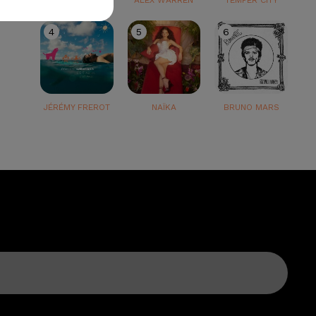
TEDDY SWIMS
ALEX WARREN
TEMPER CITY
4
5
6
JÉRÉMY FREROT
NAÏKA
BRUNO MARS