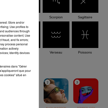
Balance
Scorpion
Sagittaire
erest: Store and/or
tising; Use profiles to
tand audiences through
personalise content; Use
 fraud, and fix errors;
 may process personal
mation actively
Capricorne
Verseau
Poissons
vices; Identify devices
le top
rtenaires dans "Gérer
s'appliqueront que pour
les cookies" situé en
1
2
3