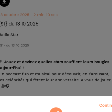
13 octobre 2025 - 2 min 10 sec
{$1} du 13 10 2025
Radio Star
{$1} du 13 10 2025
🎉
Jouez et devinez quelles stars soufflent leurs bougies
aujourd’hui !
Un podcast fun et musical pour découvrir, en s’amusant,
les célébrités qui fêtent leur anniversaire. À vous de jouer
! 🎂🎧
Contin