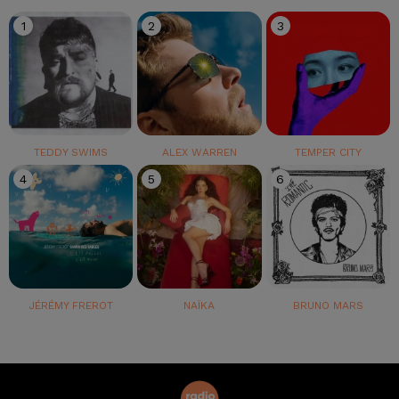
1
2
3
TEDDY SWIMS
ALEX WARREN
TEMPER CITY
4
5
6
JÉRÉMY FREROT
NAÏKA
BRUNO MARS