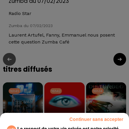
Zumba du 07/02/2023
Radio Star
Zumba du 07/02/2023
Laurent Artufel, Fanny, Emmanuel nous posent
cette question Zumba Café
titres diffusés
16h45
16h45
16h42
16h42
16h34
16h34
Continuer sans accepter
Le respect de votre vie privée est notre priorité
SOPRANO
TEMPER CITY
DISTURBED