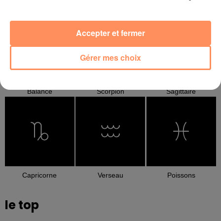
Cancer
Lion
Vierge
Accepter et fermer
Gérer mes choix
Balance
Scorpion
Sagittaire
Capricorne
Verseau
Poissons
le top