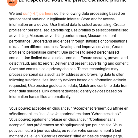
Dj
Self Aware
The Sound Of
Silence Remix Cyril
We and
our (447) partners
do the following data processing based on
your consent and/or our legitimate interest: Store and/or access
information on a device; Use limited data to select advertising; Create
l'horoscope
profiles for personalised advertising; Use profiles to select personalised
advertising; Measure advertising performance; Measure content
performance; Understand audiences through statistics or combinations
of data from different sources; Develop and improve services; Create
profiles to personalise content; Use profiles to select personalised
content; Use limited data to select content; Ensure security, prevent and
detect fraud, and fix errors; Deliver and present advertising and content;
Save and communicate privacy choices. These technologies may
process personal data such as IP address and browsing data to offer
following functionalities: Identify devices based on information actively
requested; Use precise geolocation data; Match and combine data from
other data sources; Link different devices; Identify devices based on
Bélier
Taureau
Gémeaux
information transmitted automatically.
Vous pouvez accepter en cliquant sur "Accepter et fermer", ou affiner en
sélectionnant les finalités et/ou partenaires dans "Gérer mes choix".
Vous pouvez également refuser en cliquant sur "Continuer sans
accepter". Vos préférences ne s'appliqueront que pour ce site. Vous
pouvez mettre à jour vos choix, ou retirer votre consentement à tout
moment via le lien "Gérer les cookies" situé en bas de chaque page.