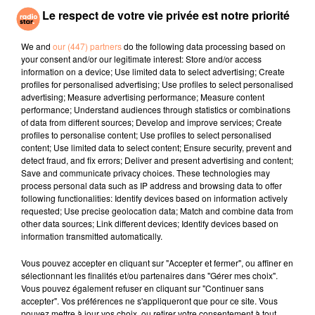
Le respect de votre vie privée est notre priorité
CHRISTOPHE MAÉ
JENNIFER PAIGE
THE SECOND VOICE
We and
our (447) partners
do the following data processing based on
La Lune
Crush
Let Me Be
your consent and/or our legitimate interest: Store and/or access
information on a device; Use limited data to select advertising; Create
profiles for personalised advertising; Use profiles to select personalised
l'horoscope
advertising; Measure advertising performance; Measure content
performance; Understand audiences through statistics or combinations
of data from different sources; Develop and improve services; Create
profiles to personalise content; Use profiles to select personalised
content; Use limited data to select content; Ensure security, prevent and
detect fraud, and fix errors; Deliver and present advertising and content;
Save and communicate privacy choices. These technologies may
process personal data such as IP address and browsing data to offer
following functionalities: Identify devices based on information actively
requested; Use precise geolocation data; Match and combine data from
other data sources; Link different devices; Identify devices based on
information transmitted automatically.
Bélier
Taureau
Gémeaux
Vous pouvez accepter en cliquant sur "Accepter et fermer", ou affiner en
sélectionnant les finalités et/ou partenaires dans "Gérer mes choix".
Vous pouvez également refuser en cliquant sur "Continuer sans
accepter". Vos préférences ne s'appliqueront que pour ce site. Vous
pouvez mettre à jour vos choix, ou retirer votre consentement à tout