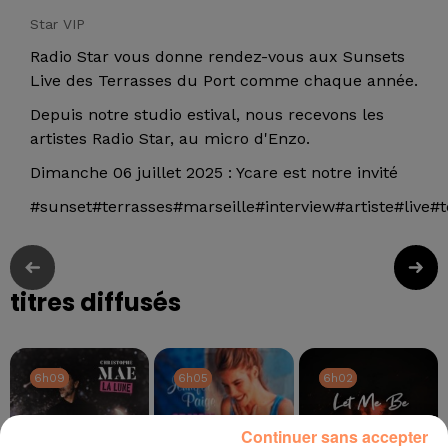
Star VIP
Radio Star vous donne rendez-vous aux Sunsets
Live des Terrasses du Port comme chaque année.
Depuis notre studio estival, nous recevons les
artistes Radio Star, au micro d'Enzo.
Dimanche 06 juillet 2025 : Ycare est notre invité
#sunset#terrasses#marseille#interview#artiste#live#
titres diffusés
6h09
6h09
6h05
6h05
6h02
6h02
Continuer sans accepter