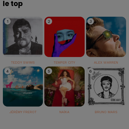
le top
1
2
3
TEDDY SWIMS
TEMPER CITY
ALEX WARREN
4
5
6
JÉRÉMY FREROT
NAÏKA
BRUNO MARS