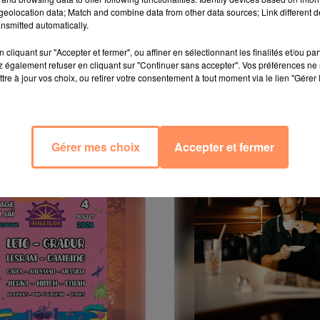
eolocation data; Match and combine data from other data sources; Link different de
 du dépôt de cookies que vous avez exprimé. Si vous
nsmitted automatically.
 votre accord en cliquant sur le bouton ci-dessous.
cliquant sur "Accepter et fermer", ou affiner en sélectionnant les finalités et/ou pa
her l'élément
 également refuser en cliquant sur "Continuer sans accepter". Vos préférences ne 
tre à jour vos choix, ou retirer votre consentement à tout moment via le lien "Gérer 
Gérer mes choix
Accepter et fermer