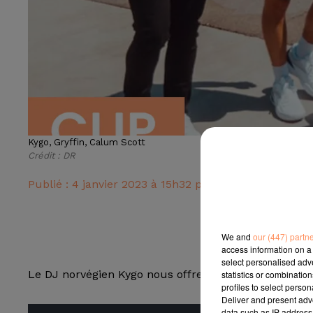
Kygo, Gryffin, Calum Scott
Crédit :
DR
Publié : 4 janvier 2023 à 15h32 par Radio Star
We and
our (447) partn
access information on a 
select personalised ad
Le DJ norvégien Kygo nous offre un tube chaud pour 
statistics or combinatio
profiles to select person
Deliver and present adv
data such as IP address 