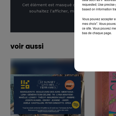
requested; Use precise g
Cet élément est masqué compte-tenu du refus
based on information tra
souhaitez l'afficher, merci de nous donner
Vous pouvez accepter en 
Affic
mes choix". Vous pouvez
ce site. Vous pouvez met
bas de chaque page.
voir aussi