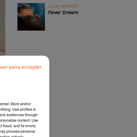
ALEX WARREN
Fever Dream
1h16
1h16
uer sans accepter
erest: Store and/or
tising; Use profiles to
tand audiences through
personalise content; Use
 fraud, and fix errors;
 may process personal
mation actively