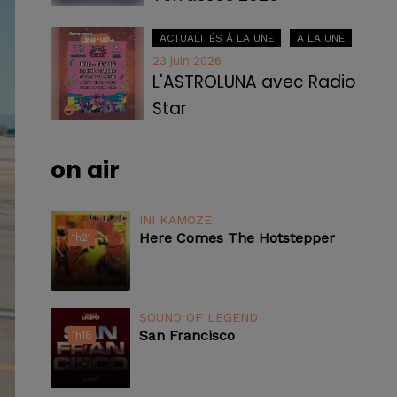
ACTUALITÉS À LA UNE
À LA UNE
23 juin 2026
L'ASTROLUNA avec Radio
Star
on air
INI KAMOZE
Here Comes The Hotstepper
1h21
1h21
SOUND OF LEGEND
San Francisco
1h18
1h18