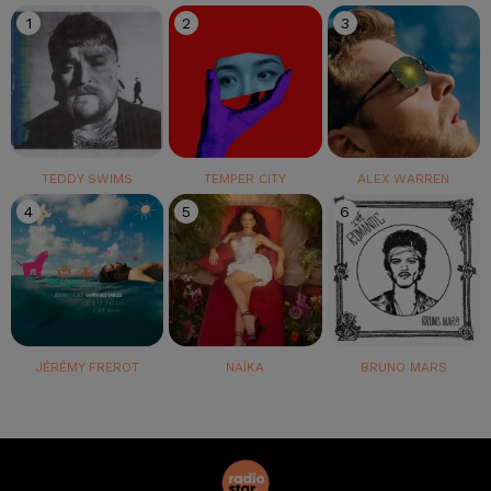
1
2
3
TEDDY SWIMS
TEMPER CITY
ALEX WARREN
4
5
6
JÉRÉMY FREROT
NAÏKA
BRUNO MARS