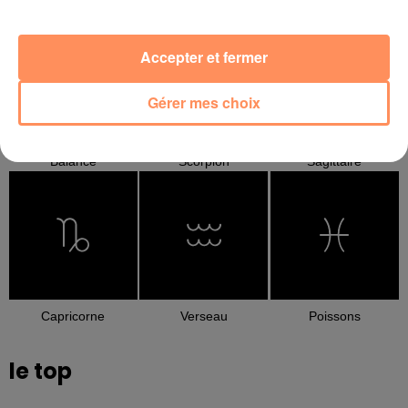
Cancer
Lion
Vierge
Accepter et fermer
Gérer mes choix
Balance
Scorpion
Sagittaire
Capricorne
Verseau
Poissons
le top