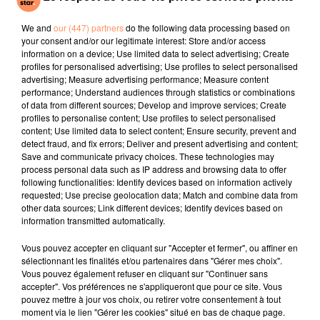
(from Avatar: Fire
Donne
And Ash)
We and
our (447) partners
do the following data processing based on
your consent and/or our legitimate interest: Store and/or access
l'horoscope
information on a device; Use limited data to select advertising; Create
profiles for personalised advertising; Use profiles to select personalised
advertising; Measure advertising performance; Measure content
performance; Understand audiences through statistics or combinations
of data from different sources; Develop and improve services; Create
profiles to personalise content; Use profiles to select personalised
content; Use limited data to select content; Ensure security, prevent and
detect fraud, and fix errors; Deliver and present advertising and content;
Save and communicate privacy choices. These technologies may
process personal data such as IP address and browsing data to offer
following functionalities: Identify devices based on information actively
requested; Use precise geolocation data; Match and combine data from
Bélier
Taureau
Gémeaux
other data sources; Link different devices; Identify devices based on
information transmitted automatically.
Vous pouvez accepter en cliquant sur "Accepter et fermer", ou affiner en
sélectionnant les finalités et/ou partenaires dans "Gérer mes choix".
Vous pouvez également refuser en cliquant sur "Continuer sans
accepter". Vos préférences ne s'appliqueront que pour ce site. Vous
pouvez mettre à jour vos choix, ou retirer votre consentement à tout
moment via le lien "Gérer les cookies" situé en bas de chaque page.