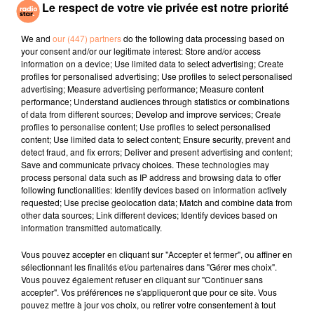
Le respect de votre vie privée est notre priorité
ZAHO, MC SOLAAR
TEMPER CITY
JENNIFER LOPEZ,
Comme Caroline
Self Aware
DAVID GUETTA
Save Me Tonight
We and
our (447) partners
do the following data processing based on
your consent and/or our legitimate interest: Store and/or access
information on a device; Use limited data to select advertising; Create
l'horoscope
profiles for personalised advertising; Use profiles to select personalised
advertising; Measure advertising performance; Measure content
performance; Understand audiences through statistics or combinations
of data from different sources; Develop and improve services; Create
profiles to personalise content; Use profiles to select personalised
content; Use limited data to select content; Ensure security, prevent and
detect fraud, and fix errors; Deliver and present advertising and content;
Save and communicate privacy choices. These technologies may
process personal data such as IP address and browsing data to offer
following functionalities: Identify devices based on information actively
requested; Use precise geolocation data; Match and combine data from
other data sources; Link different devices; Identify devices based on
Bélier
Taureau
Gémeaux
information transmitted automatically.
Vous pouvez accepter en cliquant sur "Accepter et fermer", ou affiner en
sélectionnant les finalités et/ou partenaires dans "Gérer mes choix".
Vous pouvez également refuser en cliquant sur "Continuer sans
accepter". Vos préférences ne s'appliqueront que pour ce site. Vous
pouvez mettre à jour vos choix, ou retirer votre consentement à tout