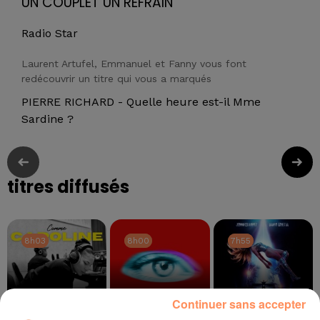
UN COUPLET UN REFRAIN
Radio Star
Laurent Artufel, Emmanuel et Fanny vous font
redécouvrir un titre qui vous a marqués
PIERRE RICHARD - Quelle heure est-il Mme
Sardine ?
titres diffusés
8h03
8h03
8h00
8h00
7h55
7h55
Continuer sans accepter