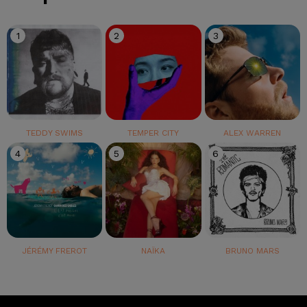
1
2
3
TEDDY SWIMS
TEMPER CITY
ALEX WARREN
4
5
6
JÉRÉMY FREROT
NAÏKA
BRUNO MARS