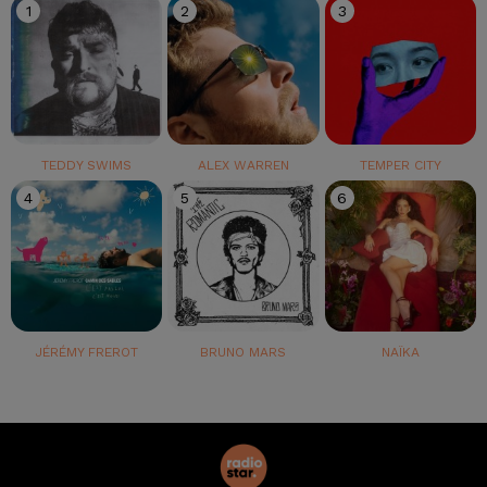
1
2
3
TEDDY SWIMS
ALEX WARREN
TEMPER CITY
4
5
6
JÉRÉMY FREROT
BRUNO MARS
NAÏKA