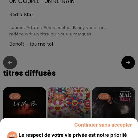
UN COUPLET UN REFRAIN
Radio Star
Laurent Artufel, Emmanuel et Fanny vous font
redécouvrir un titre qui vous a marqués
Benoît - tourne toi
titres diffusés
3h50
3h50
3h47
3h47
3h43
3h43
Continuer sans accepter
Le respect de votre vie privée est notre priorité
THE SECOND VOICE
J BALVIN
CHRISTOPHE MAÉ