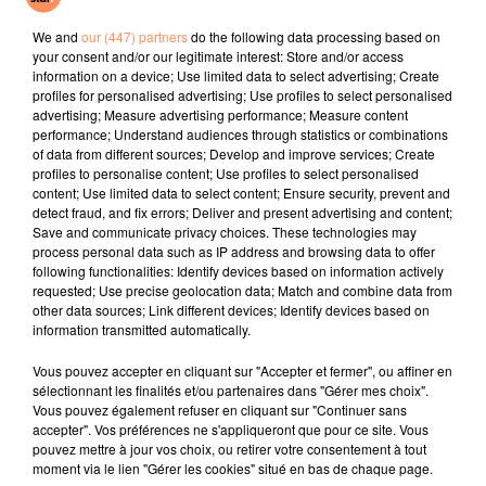
Let Me Be
Azul
La Lune
We and
our (447) partners
do the following data processing based on
your consent and/or our legitimate interest: Store and/or access
l'horoscope
information on a device; Use limited data to select advertising; Create
profiles for personalised advertising; Use profiles to select personalised
advertising; Measure advertising performance; Measure content
performance; Understand audiences through statistics or combinations
of data from different sources; Develop and improve services; Create
profiles to personalise content; Use profiles to select personalised
content; Use limited data to select content; Ensure security, prevent and
detect fraud, and fix errors; Deliver and present advertising and content;
Save and communicate privacy choices. These technologies may
process personal data such as IP address and browsing data to offer
following functionalities: Identify devices based on information actively
requested; Use precise geolocation data; Match and combine data from
Bélier
Taureau
Gémeaux
other data sources; Link different devices; Identify devices based on
information transmitted automatically.
Vous pouvez accepter en cliquant sur "Accepter et fermer", ou affiner en
sélectionnant les finalités et/ou partenaires dans "Gérer mes choix".
Vous pouvez également refuser en cliquant sur "Continuer sans
accepter". Vos préférences ne s'appliqueront que pour ce site. Vous
pouvez mettre à jour vos choix, ou retirer votre consentement à tout
moment via le lien "Gérer les cookies" situé en bas de chaque page.
Cancer
Lion
Vierge