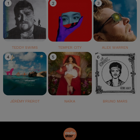
1
2
3
TEDDY SWIMS
TEMPER CITY
ALEX WARREN
4
5
6
JÉRÉMY FREROT
NAÏKA
BRUNO MARS