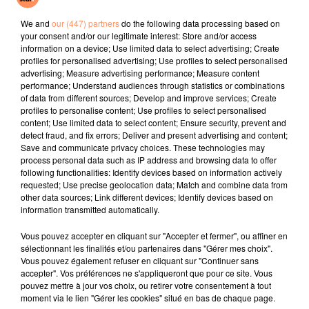
Flowers
Quand Meme
New Religion
We and
our (447) partners
do the following data processing based on
your consent and/or our legitimate interest: Store and/or access
l'horoscope
information on a device; Use limited data to select advertising; Create
profiles for personalised advertising; Use profiles to select personalised
advertising; Measure advertising performance; Measure content
performance; Understand audiences through statistics or combinations
of data from different sources; Develop and improve services; Create
profiles to personalise content; Use profiles to select personalised
content; Use limited data to select content; Ensure security, prevent and
detect fraud, and fix errors; Deliver and present advertising and content;
Save and communicate privacy choices. These technologies may
process personal data such as IP address and browsing data to offer
following functionalities: Identify devices based on information actively
requested; Use precise geolocation data; Match and combine data from
Bélier
Taureau
Gémeaux
other data sources; Link different devices; Identify devices based on
information transmitted automatically.
Vous pouvez accepter en cliquant sur "Accepter et fermer", ou affiner en
sélectionnant les finalités et/ou partenaires dans "Gérer mes choix".
Vous pouvez également refuser en cliquant sur "Continuer sans
accepter". Vos préférences ne s'appliqueront que pour ce site. Vous
pouvez mettre à jour vos choix, ou retirer votre consentement à tout
moment via le lien "Gérer les cookies" situé en bas de chaque page.
Cancer
Lion
Vierge