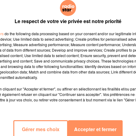
Le respect de votre vie privée est notre priorité
ers
do the following data processing based on your consent and/or our legitimate int
device; Use limited data to select advertising; Create profiles for personalised adver
vertising; Measure advertising performance; Measure content performance; Unders
ns of data from different sources; Develop and improve services; Create profiles to 
alised content; Use limited data to select content; Ensure security, prevent and detect
ertising and content; Save and communicate privacy choices. These technologies
and browsing data to offer following functionalities: Identify devices based on infor
eolocation data; Match and combine data from other data sources; Link different de
nsmitted automatically.
cliquant sur "Accepter et fermer", ou affiner en sélectionnant les finalités et/ou pa
 également refuser en cliquant sur "Continuer sans accepter". Vos préférences ne 
tre à jour vos choix, ou retirer votre consentement à tout moment via le lien "Gérer 
Gérer mes choix
Accepter et fermer