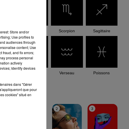
Balance
Scorpion
Sagittaire
erest: Store and/or
tising; Use profiles to
tand audiences through
personalise content; Use
 fraud, and fix errors;
 may process personal
mation actively
vices; Identify devices
Capricorne
Verseau
Poissons
rtenaires dans "Gérer
le top
s'appliqueront que pour
les cookies" situé en
1
2
3