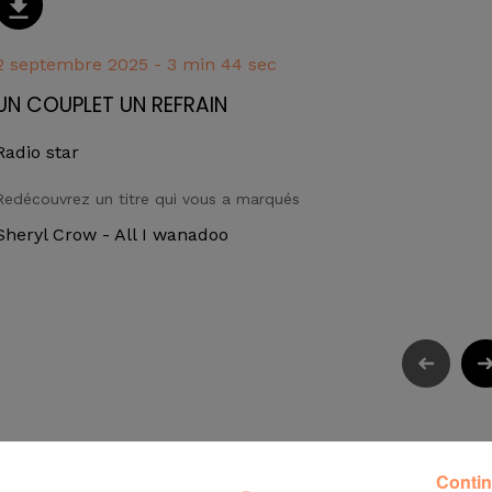
2 septembre 2025 - 3 min 44 sec
UN COUPLET UN REFRAIN
Radio star
Redécouvrez un titre qui vous a marqués
Sheryl Crow - All I wanadoo
Contin