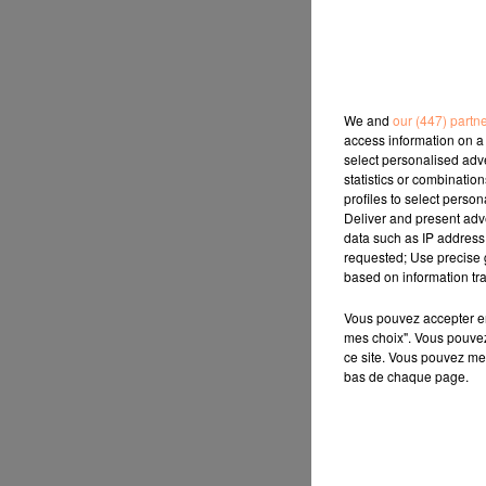
We and
our (447) partn
access information on a 
select personalised ad
statistics or combinatio
profiles to select person
Deliver and present adv
data such as IP address 
requested; Use precise g
based on information tra
Vous pouvez accepter en 
mes choix". Vous pouvez
ce site. Vous pouvez met
bas de chaque page.