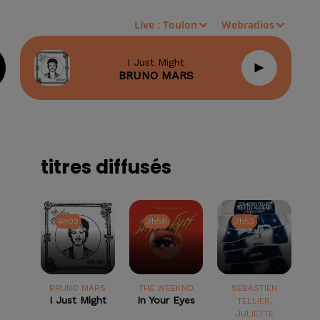
Live :
Toulon
Webradios
I Just Might
BRUNO MARS
titres diffusés
4h02
4h02
3h56
3h56
3h53
3h53
BRUNO MARS
THE WEEKND
SEBASTIEN
I Just Might
In Your Eyes
TELLIER,
JULIETTE