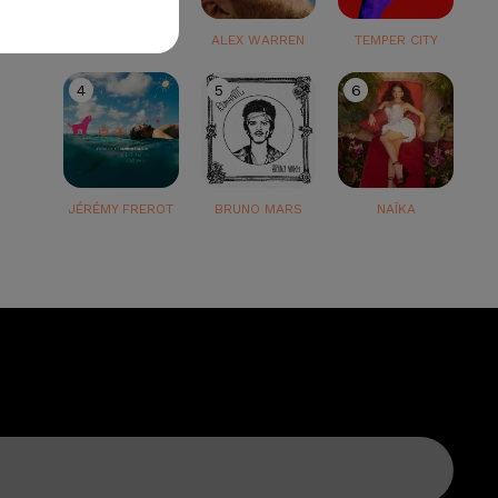
TEDDY SWIMS
ALEX WARREN
TEMPER CITY
4
5
6
JÉRÉMY FREROT
BRUNO MARS
NAÏKA