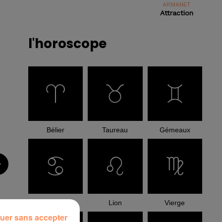
ARMANET
Attraction
l'horoscope
Bélier
Taureau
Gémeaux
Cancer
Lion
Vierge
uer sans accepter