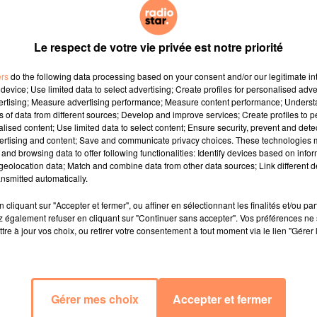
Le respect de votre vie privée est notre priorité
ers
do the following data processing based on your consent and/or our legitimate int
device; Use limited data to select advertising; Create profiles for personalised adver
vertising; Measure advertising performance; Measure content performance; Unders
ns of data from different sources; Develop and improve services; Create profiles to 
alised content; Use limited data to select content; Ensure security, prevent and detect
ertising and content; Save and communicate privacy choices. These technologies
and browsing data to offer following functionalities: Identify devices based on infor
eolocation data; Match and combine data from other data sources; Link different de
nsmitted automatically.
cliquant sur "Accepter et fermer", ou affiner en sélectionnant les finalités et/ou pa
 également refuser en cliquant sur "Continuer sans accepter". Vos préférences ne 
tre à jour vos choix, ou retirer votre consentement à tout moment via le lien "Gérer 
Gérer mes choix
Accepter et fermer