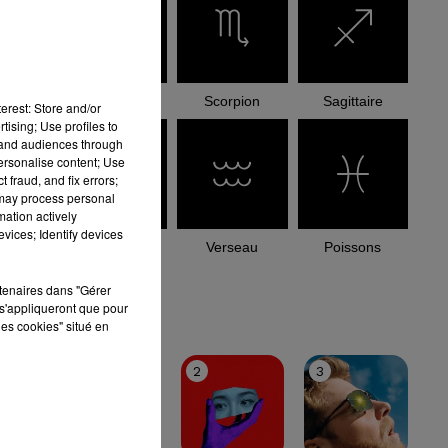
Balance
Scorpion
Sagittaire
erest: Store and/or
tising; Use profiles to
tand audiences through
personalise content; Use
 fraud, and fix errors;
 may process personal
mation actively
vices; Identify devices
Capricorne
Verseau
Poissons
rtenaires dans "Gérer
le top
s'appliqueront que pour
les cookies" situé en
1
2
3