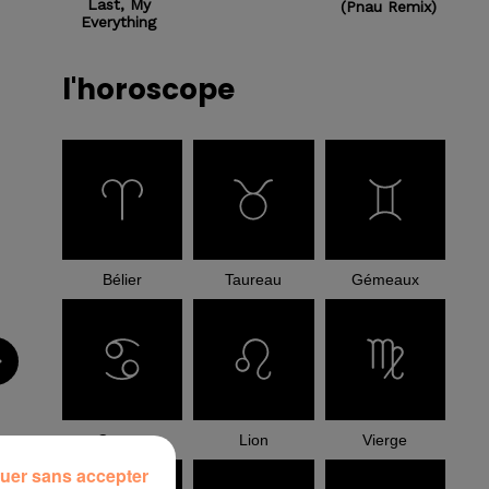
Last, My
(pnau Remix)
Everything
l'horoscope
Bélier
Taureau
Gémeaux
Cancer
Lion
Vierge
uer sans accepter