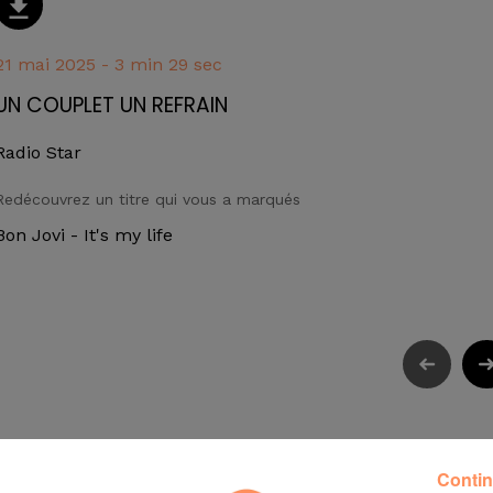
21 mai 2025 - 3 min 29 sec
UN COUPLET UN REFRAIN
Radio Star
Redécouvrez un titre qui vous a marqués
Bon Jovi - It's my life
Contin