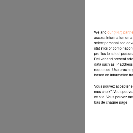
We and
our (447) partn
access information on a 
select personalised ad
statistics or combinatio
profiles to select person
Deliver and present adv
data such as IP address 
requested; Use precise g
based on information tra
Vous pouvez accepter en 
mes choix". Vous pouvez
ce site. Vous pouvez met
bas de chaque page.