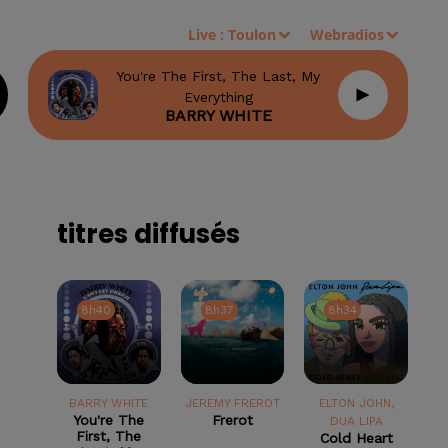
Live :
Toulon
Webradios
You're The First, The Last, My
Everything
BARRY WHITE
titres diffusés
8h40
8h40
8h37
8h37
8h34
8h34
BARRY WHITE
JEREMY FREROT
ELTON JOHN,
You're The
Frerot
DUA LIPA
First, The
Cold Heart