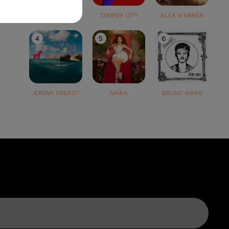
TEDDY SWIMS
TEMPER CITY
ALEX WARREN
4
5
6
JÉRÉMY FREROT
NAÏKA
BRUNO MARS