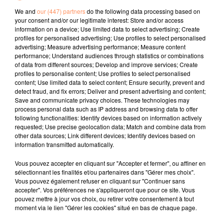
We and
our (447) partners
do the following data processing based on
your consent and/or our legitimate interest: Store and/or access
l'horoscope
information on a device; Use limited data to select advertising; Create
profiles for personalised advertising; Use profiles to select personalised
advertising; Measure advertising performance; Measure content
performance; Understand audiences through statistics or combinations
of data from different sources; Develop and improve services; Create
profiles to personalise content; Use profiles to select personalised
content; Use limited data to select content; Ensure security, prevent and
detect fraud, and fix errors; Deliver and present advertising and content;
Save and communicate privacy choices. These technologies may
process personal data such as IP address and browsing data to offer
following functionalities: Identify devices based on information actively
Bélier
Taureau
Gémeaux
requested; Use precise geolocation data; Match and combine data from
other data sources; Link different devices; Identify devices based on
information transmitted automatically.
Vous pouvez accepter en cliquant sur "Accepter et fermer", ou affiner en
sélectionnant les finalités et/ou partenaires dans "Gérer mes choix".
Vous pouvez également refuser en cliquant sur "Continuer sans
accepter". Vos préférences ne s'appliqueront que pour ce site. Vous
pouvez mettre à jour vos choix, ou retirer votre consentement à tout
moment via le lien "Gérer les cookies" situé en bas de chaque page.
Cancer
Lion
Vierge