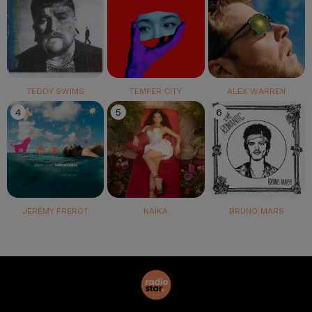
TEDDY SWIMS
TEMPER CITY
ALEX WARREN
4
5
6
JÉRÉMY FREROT
NAÏKA
BRUNO MARS