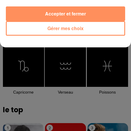
Accepter et fermer
Gérer mes choix
Balance
Scorpion
Sagittaire
Capricorne
Verseau
Poissons
le top
1
2
3