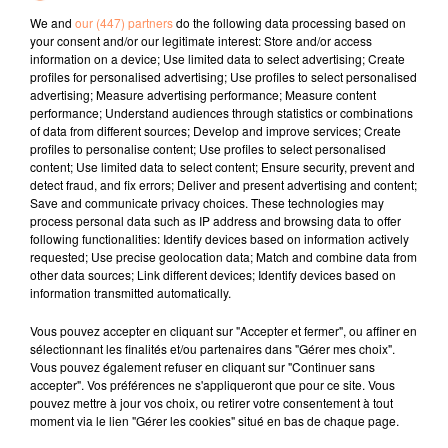
We and
our (447) partners
do the following data processing based on
your consent and/or our legitimate interest: Store and/or access
l'horoscope
information on a device; Use limited data to select advertising; Create
profiles for personalised advertising; Use profiles to select personalised
advertising; Measure advertising performance; Measure content
performance; Understand audiences through statistics or combinations
of data from different sources; Develop and improve services; Create
profiles to personalise content; Use profiles to select personalised
content; Use limited data to select content; Ensure security, prevent and
detect fraud, and fix errors; Deliver and present advertising and content;
Save and communicate privacy choices. These technologies may
process personal data such as IP address and browsing data to offer
following functionalities: Identify devices based on information actively
Bélier
Taureau
Gémeaux
requested; Use precise geolocation data; Match and combine data from
other data sources; Link different devices; Identify devices based on
information transmitted automatically.
Vous pouvez accepter en cliquant sur "Accepter et fermer", ou affiner en
sélectionnant les finalités et/ou partenaires dans "Gérer mes choix".
Vous pouvez également refuser en cliquant sur "Continuer sans
accepter". Vos préférences ne s'appliqueront que pour ce site. Vous
pouvez mettre à jour vos choix, ou retirer votre consentement à tout
moment via le lien "Gérer les cookies" situé en bas de chaque page.
Cancer
Lion
Vierge