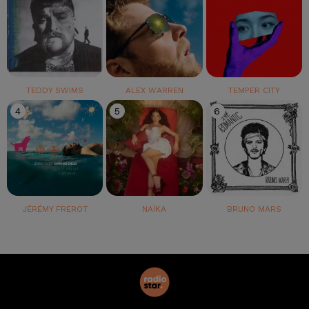
TEDDY SWIMS
ALEX WARREN
TEMPER CITY
4
5
6
JÉRÉMY FREROT
NAÏKA
BRUNO MARS