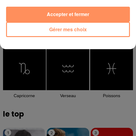
Accepter et fermer
Gérer mes choix
Balance
Scorpion
Sagittaire
Capricorne
Verseau
Poissons
le top
1
2
3