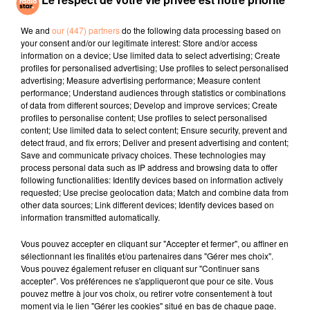
Ce Qu'il Nous Reste
Relax, Take It Easy
DAVID GUETTA
Save Me Tonight
We and
our (447) partners
do the following data processing based on
your consent and/or our legitimate interest: Store and/or access
information on a device; Use limited data to select advertising; Create
l'horoscope
profiles for personalised advertising; Use profiles to select personalised
advertising; Measure advertising performance; Measure content
performance; Understand audiences through statistics or combinations
of data from different sources; Develop and improve services; Create
profiles to personalise content; Use profiles to select personalised
content; Use limited data to select content; Ensure security, prevent and
detect fraud, and fix errors; Deliver and present advertising and content;
Save and communicate privacy choices. These technologies may
process personal data such as IP address and browsing data to offer
following functionalities: Identify devices based on information actively
requested; Use precise geolocation data; Match and combine data from
other data sources; Link different devices; Identify devices based on
Bélier
Taureau
Gémeaux
information transmitted automatically.
Vous pouvez accepter en cliquant sur "Accepter et fermer", ou affiner en
sélectionnant les finalités et/ou partenaires dans "Gérer mes choix".
Vous pouvez également refuser en cliquant sur "Continuer sans
accepter". Vos préférences ne s'appliqueront que pour ce site. Vous
pouvez mettre à jour vos choix, ou retirer votre consentement à tout
moment via le lien "Gérer les cookies" situé en bas de chaque page.