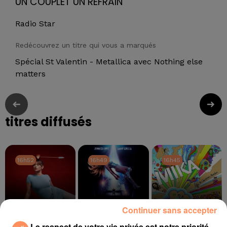
UN COUPLET UN REFRAIN
Radio Star
Redécouvrez un titre qui vous a marqués
Spécial St Valentin - Metallica avec Nothing else
matters
titres diffusés
16h52
16h52
16h49
16h49
16h45
16h45
Continuer sans accepter
Le respect de votre vie privée est notre priorité
MARINE
JENNIFER LOPEZ,
MIKA