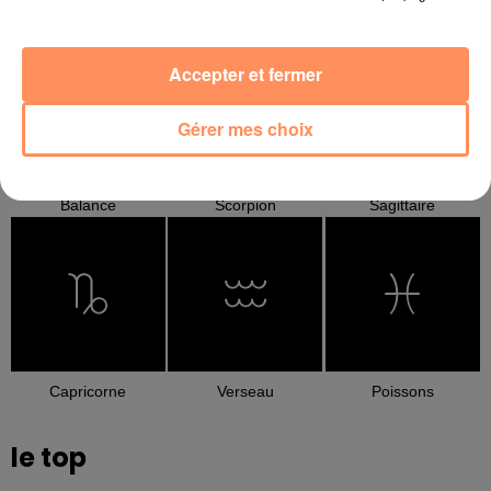
Cancer
Lion
Vierge
Accepter et fermer
Gérer mes choix
Balance
Scorpion
Sagittaire
Capricorne
Verseau
Poissons
le top