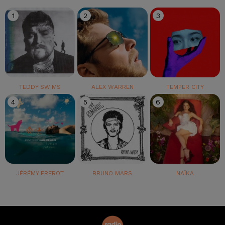
1
2
3
TEDDY SWIMS
ALEX WARREN
TEMPER CITY
4
5
6
JÉRÉMY FREROT
BRUNO MARS
NAÏKA