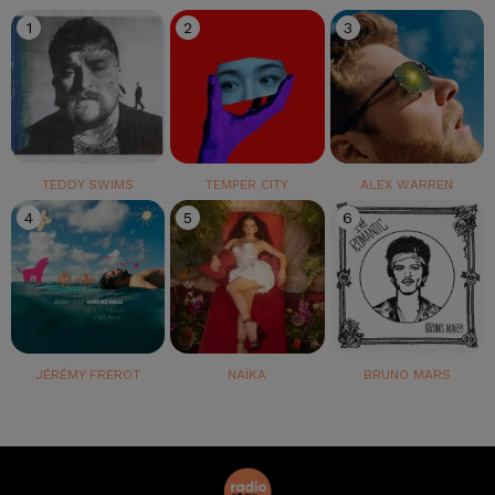
1
2
3
TEDDY SWIMS
TEMPER CITY
ALEX WARREN
4
5
6
JÉRÉMY FREROT
NAÏKA
BRUNO MARS