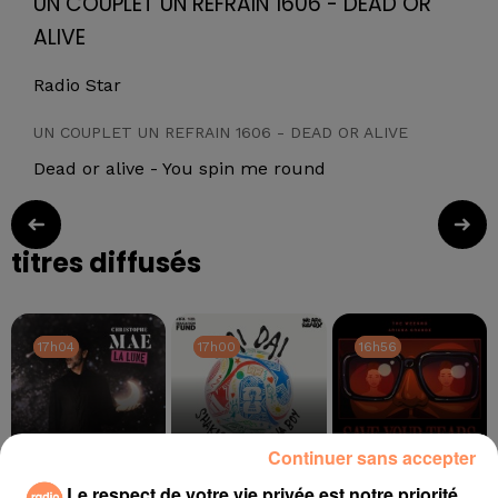
UN COUPLET UN REFRAIN 1606 - DEAD OR
ALIVE
Radio Star
UN COUPLET UN REFRAIN 1606 - DEAD OR ALIVE
Dead or alive - You spin me round
titres diffusés
17h04
17h04
17h00
17h00
16h56
16h56
Continuer sans accepter
Le respect de votre vie privée est notre priorité
CHRISTOPHE MAÉ
SHAKIRA, BURNA BOY
THE WEEKND