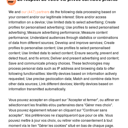
La Lune
Dai Dai
Save Your Tears
(remix)
We and
our (447) partners
do the following data processing based on
your consent and/or our legitimate interest: Store and/or access
information on a device; Use limited data to select advertising; Create
l'horoscope
profiles for personalised advertising; Use profiles to select personalised
advertising; Measure advertising performance; Measure content
performance; Understand audiences through statistics or combinations
of data from different sources; Develop and improve services; Create
profiles to personalise content; Use profiles to select personalised
content; Use limited data to select content; Ensure security, prevent and
detect fraud, and fix errors; Deliver and present advertising and content;
Save and communicate privacy choices. These technologies may
process personal data such as IP address and browsing data to offer
following functionalities: Identify devices based on information actively
requested; Use precise geolocation data; Match and combine data from
Bélier
Taureau
Gémeaux
other data sources; Link different devices; Identify devices based on
information transmitted automatically.
Vous pouvez accepter en cliquant sur "Accepter et fermer", ou affiner en
sélectionnant les finalités et/ou partenaires dans "Gérer mes choix".
Vous pouvez également refuser en cliquant sur "Continuer sans
accepter". Vos préférences ne s'appliqueront que pour ce site. Vous
pouvez mettre à jour vos choix, ou retirer votre consentement à tout
moment via le lien "Gérer les cookies" situé en bas de chaque page.