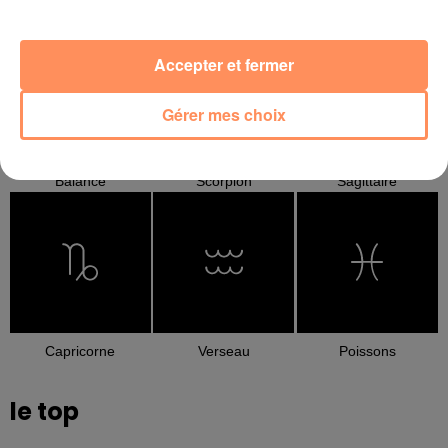
Cancer
Lion
Vierge
Accepter et fermer
Gérer mes choix
Balance
Scorpion
Sagittaire
Capricorne
Verseau
Poissons
le top