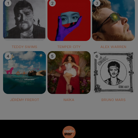
1
2
3
TEDDY SWIMS
TEMPER CITY
ALEX WARREN
4
5
6
JÉRÉMY FREROT
NAÏKA
BRUNO MARS