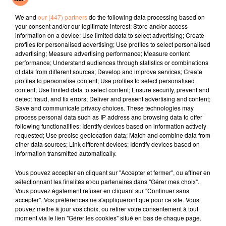
Swim
Dai Dai
Soleil Bleu
We and
our (447) partners
do the following data processing based on
your consent and/or our legitimate interest: Store and/or access
l'horoscope
information on a device; Use limited data to select advertising; Create
profiles for personalised advertising; Use profiles to select personalised
advertising; Measure advertising performance; Measure content
performance; Understand audiences through statistics or combinations
of data from different sources; Develop and improve services; Create
profiles to personalise content; Use profiles to select personalised
content; Use limited data to select content; Ensure security, prevent and
detect fraud, and fix errors; Deliver and present advertising and content;
Save and communicate privacy choices. These technologies may
process personal data such as IP address and browsing data to offer
following functionalities: Identify devices based on information actively
requested; Use precise geolocation data; Match and combine data from
Bélier
Taureau
Gémeaux
other data sources; Link different devices; Identify devices based on
information transmitted automatically.
Vous pouvez accepter en cliquant sur "Accepter et fermer", ou affiner en
sélectionnant les finalités et/ou partenaires dans "Gérer mes choix".
Vous pouvez également refuser en cliquant sur "Continuer sans
accepter". Vos préférences ne s'appliqueront que pour ce site. Vous
pouvez mettre à jour vos choix, ou retirer votre consentement à tout
moment via le lien "Gérer les cookies" situé en bas de chaque page.
Cancer
Lion
Vierge