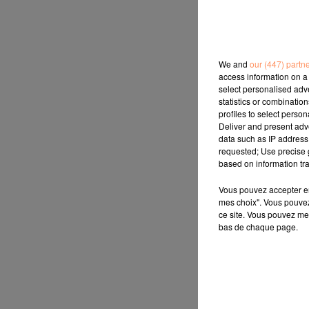
We and
our (447) partn
access information on a 
select personalised ad
statistics or combinatio
profiles to select person
Deliver and present adv
data such as IP address 
requested; Use precise g
based on information tra
Vous pouvez accepter en 
mes choix". Vous pouvez
ce site. Vous pouvez met
bas de chaque page.