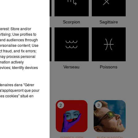
Balance
Scorpion
Sagittaire
erest: Store and/or
tising; Use profiles to
tand audiences through
personalise content; Use
 fraud, and fix errors;
 may process personal
mation actively
Capricorne
Verseau
Poissons
vices; Identify devices
le top
rtenaires dans "Gérer
s'appliqueront que pour
les cookies" situé en
1
2
3