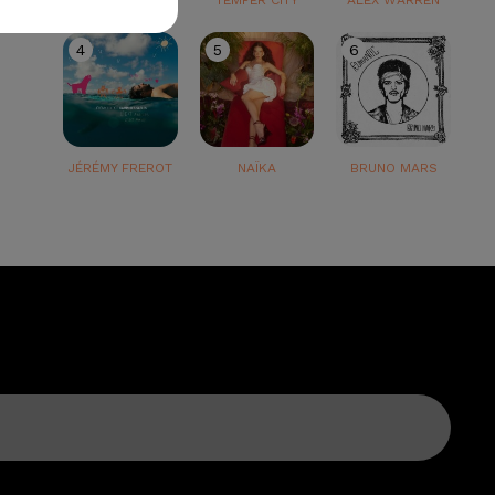
TEDDY SWIMS
TEMPER CITY
ALEX WARREN
4
5
6
JÉRÉMY FREROT
NAÏKA
BRUNO MARS