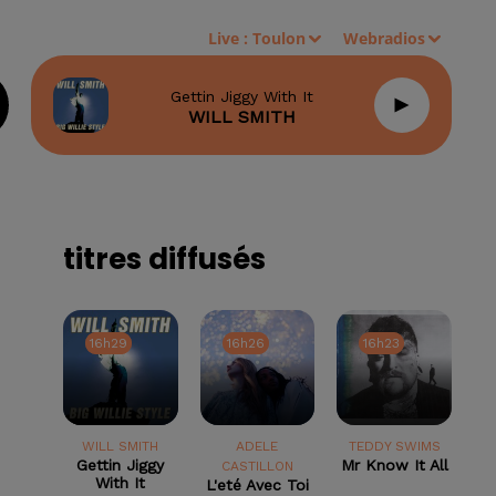
Live :
Toulon
Webradios
Gettin Jiggy With It
WILL SMITH
titres diffusés
16h29
16h29
16h26
16h26
16h23
16h23
WILL SMITH
ADELE
TEDDY SWIMS
Gettin Jiggy
Mr Know It All
CASTILLON
With It
L'eté Avec Toi