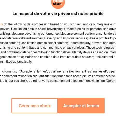
Le respect de votre vie privée est notre priorité
ers
do the following data processing based on your consent and/or our legitimate int
device; Use limited data to select advertising; Create profiles for personalised adver
vertising; Measure advertising performance; Measure content performance; Unders
ns of data from different sources; Develop and improve services; Create profiles to 
alised content; Use limited data to select content; Ensure security, prevent and detect
ertising and content; Save and communicate privacy choices. These technologies
and browsing data to offer following functionalities: Identify devices based on infor
eolocation data; Match and combine data from other data sources; Link different de
nsmitted automatically.
cliquant sur "Accepter et fermer", ou affiner en sélectionnant les finalités et/ou pa
 également refuser en cliquant sur "Continuer sans accepter". Vos préférences ne 
tre à jour vos choix, ou retirer votre consentement à tout moment via le lien "Gérer 
Gérer mes choix
Accepter et fermer