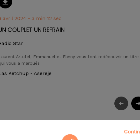
8 avril 2024 - 3 min 12 sec
UN COUPLET UN REFRAIN
Radio Star
Laurent Artufel, Emmanuel et Fanny vous font redécouvrir un titre
qui vous a marqués
Las Ketchup - Asereje
Contin