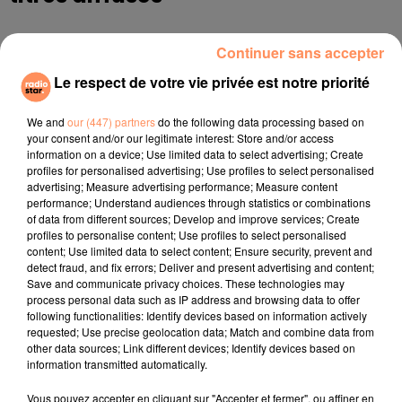
Continuer sans accepter
11h27
11h27
11h24
11h24
11h22
11h22
Le respect de votre vie privée est notre priorité
We and
our (447) partners
do the following data processing based on
your consent and/or our legitimate interest: Store and/or access
information on a device; Use limited data to select advertising; Create
profiles for personalised advertising; Use profiles to select personalised
JOJO
ANGELE, JUSTICE
ALEX WARREN
advertising; Measure advertising performance; Measure content
Leave (get Out)
What You Want
Fever Dream
performance; Understand audiences through statistics or combinations
of data from different sources; Develop and improve services; Create
profiles to personalise content; Use profiles to select personalised
l'horoscope
content; Use limited data to select content; Ensure security, prevent and
detect fraud, and fix errors; Deliver and present advertising and content;
Save and communicate privacy choices. These technologies may
process personal data such as IP address and browsing data to offer
following functionalities: Identify devices based on information actively
requested; Use precise geolocation data; Match and combine data from
other data sources; Link different devices; Identify devices based on
information transmitted automatically.
Vous pouvez accepter en cliquant sur "Accepter et fermer", ou affiner en