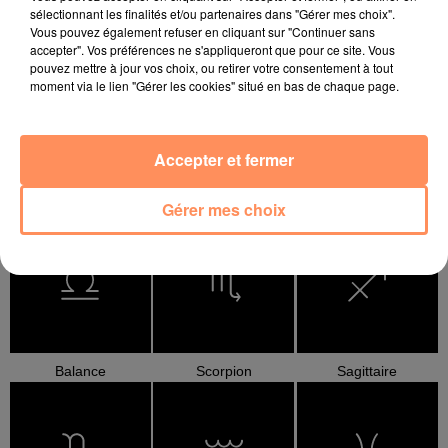
sélectionnant les finalités et/ou partenaires dans "Gérer mes choix".
Vous pouvez également refuser en cliquant sur "Continuer sans
Bélier
Taureau
Gémeaux
accepter". Vos préférences ne s'appliqueront que pour ce site. Vous
pouvez mettre à jour vos choix, ou retirer votre consentement à tout
moment via le lien "Gérer les cookies" situé en bas de chaque page.
Accepter et fermer
Cancer
Lion
Vierge
Gérer mes choix
Balance
Scorpion
Sagittaire