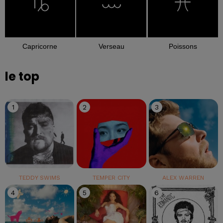
Capricorne
Verseau
Poissons
le top
1
2
3
TEDDY SWIMS
TEMPER CITY
ALEX WARREN
4
5
6