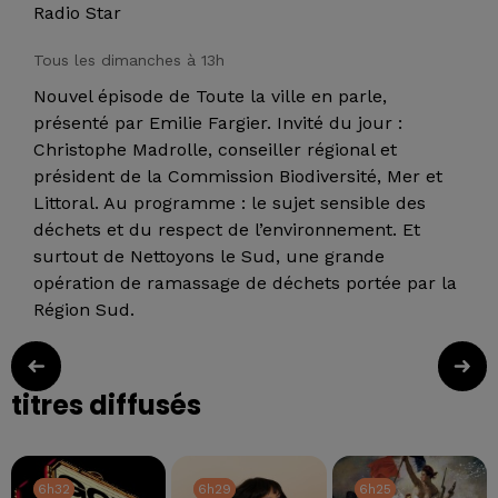
Radio Star
Tous les dimanches à 13h
Nouvel épisode de Toute la ville en parle,
présenté par Emilie Fargier. Invité du jour :
Christophe Madrolle, conseiller régional et
président de la Commission Biodiversité, Mer et
Littoral. Au programme : le sujet sensible des
déchets et du respect de l’environnement. Et
surtout de Nettoyons le Sud, une grande
opération de ramassage de déchets portée par la
Région Sud.
titres diffusés
6h32
6h32
6h29
6h29
6h25
6h25