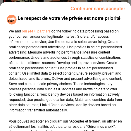
Continuer sans accepter
Le respect de votre vie privée est notre priorité
We and
our (447) partners
do the following data processing based on
DAVID GUETTA, TEDDY
ORIA
COLDPLAY
your consent and/or our legitimate interest: Store and/or access
Soirée Mondaine
Viva La Vida
SWIMS, TONES
information on a device; Use limited data to select advertising; Create
(remix)
Gone Gone Gone
profiles for personalised advertising; Use profiles to select personalised
advertising; Measure advertising performance; Measure content
performance; Understand audiences through statistics or combinations
l'horoscope
of data from different sources; Develop and improve services; Create
profiles to personalise content; Use profiles to select personalised
content; Use limited data to select content; Ensure security, prevent and
detect fraud, and fix errors; Deliver and present advertising and content;
Save and communicate privacy choices. These technologies may
process personal data such as IP address and browsing data to offer
following functionalities: Identify devices based on information actively
requested; Use precise geolocation data; Match and combine data from
other data sources; Link different devices; Identify devices based on
information transmitted automatically.
Vous pouvez accepter en cliquant sur "Accepter et fermer", ou affiner en
Bélier
Taureau
Gémeaux
sélectionnant les finalités et/ou partenaires dans "Gérer mes choix".