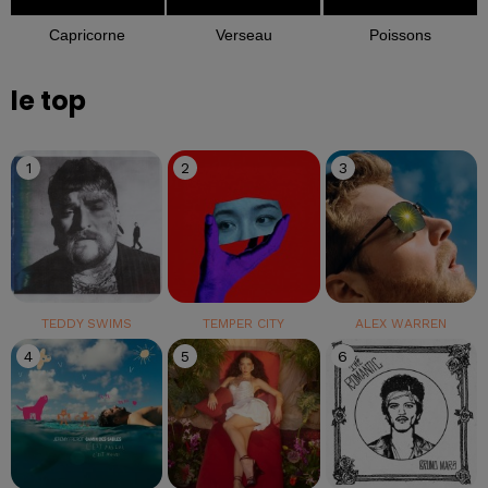
Capricorne
Verseau
Poissons
le top
1
2
3
TEDDY SWIMS
TEMPER CITY
ALEX WARREN
4
5
6