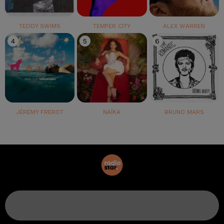
TEDDY SWIMS
TEMPER CITY
ALEX WARREN
4
5
6
JÉRÉMY FREROT
NAÏKA
BRUNO MARS