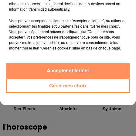
other data sources; Link different devices; Identify devices based on
https://www.linkedin.com/in/vincent-de-guio-
information transmitted automatically.
704607119/
Vous pouvez accepter en cliquant sur "Accepter et fermer", ou affiner en
sélectionnant les finalités et/ou partenaires dans "Gérer mes choix".
Vous pouvez également refuser en cliquant sur "Continuer sans
accepter". Vos préférences ne s'appliqueront que pour ce site. Vous
titres diffusés
pouvez mettre à jour vos choix, ou retirer votre consentement à tout
moment via le lien "Gérer les cookies" situé en bas de chaque page.
8h36
8h36
8h33
8h33
8h30
8h30
Accepter et fermer
Gérer mes choix
TOVE LO, STROMAE
GAYLE
CHRISTOPHE WILLEM
Des Fleurs
Abcdefu
Systaime
l'horoscope