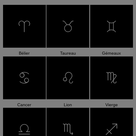
Bélier
Taureau
Gémeaux
Cancer
Lion
Vierge