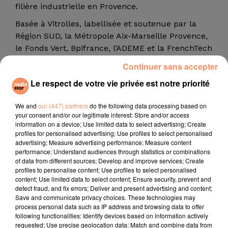
filière industrielle en Provence.
Basée à Vitrolles, labellisée et soutenue par la
Région SUD, la Métropole Aix-Marseille Provence,
le Fonds Vert, Bpifrance, l’ADEME et la FrenchTech
Aix-Marseille — TechnoCarbon construit déjà
Continuer sans accepter
demain.
TechnoCarbon.Tech
.
Le respect de votre vie privée est notre priorité
Au micro de Gilbert Bourguignon.
We and
our (447) partners
do the following data processing based on
Techno Carbon :
your consent and/or our legitimate interest: Store and/or access
https://www.linkedin.com/company/technocarbon
information on a device; Use limited data to select advertising; Create
profiles for personalised advertising; Use profiles to select personalised
Stephan Savarese :
advertising; Measure advertising performance; Measure content
https://www.linkedin.com/in/stephansavarese/
performance; Understand audiences through statistics or combinations
of data from different sources; Develop and improve services; Create
Orhiane Savarese :
profiles to personalise content; Use profiles to select personalised
https://www.linkedin.com/in/orhiane-savarese/
content; Use limited data to select content; Ensure security, prevent and
detect fraud, and fix errors; Deliver and present advertising and content;
Bruno KOK :
https://www.linkedin.com/in/bruno-
Save and communicate privacy choices. These technologies may
process personal data such as IP address and browsing data to offer
kok-59207445/
following functionalities: Identify devices based on information actively
Vincent De Guio :
requested; Use precise geolocation data; Match and combine data from