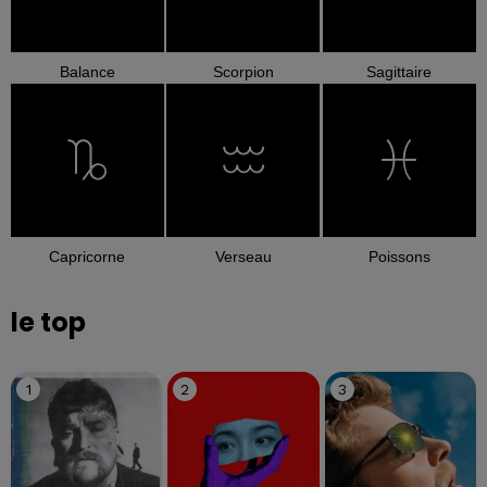
Balance
Scorpion
Sagittaire
Capricorne
Verseau
Poissons
le top
1
2
3