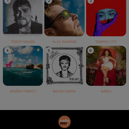
1
2
3
TEDDY SWIMS
ALEX WARREN
TEMPER CITY
4
5
6
JÉRÉMY FREROT
BRUNO MARS
NAÏKA