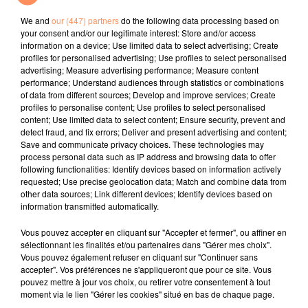
A L'imparfaite
Dracula
Despecha
We and
our (447) partners
do the following data processing based on
your consent and/or our legitimate interest: Store and/or access
l'horoscope
information on a device; Use limited data to select advertising; Create
profiles for personalised advertising; Use profiles to select personalised
advertising; Measure advertising performance; Measure content
performance; Understand audiences through statistics or combinations
of data from different sources; Develop and improve services; Create
profiles to personalise content; Use profiles to select personalised
content; Use limited data to select content; Ensure security, prevent and
detect fraud, and fix errors; Deliver and present advertising and content;
Save and communicate privacy choices. These technologies may
process personal data such as IP address and browsing data to offer
following functionalities: Identify devices based on information actively
requested; Use precise geolocation data; Match and combine data from
Bélier
Taureau
Gémeaux
other data sources; Link different devices; Identify devices based on
information transmitted automatically.
Vous pouvez accepter en cliquant sur "Accepter et fermer", ou affiner en
sélectionnant les finalités et/ou partenaires dans "Gérer mes choix".
Vous pouvez également refuser en cliquant sur "Continuer sans
accepter". Vos préférences ne s'appliqueront que pour ce site. Vous
pouvez mettre à jour vos choix, ou retirer votre consentement à tout
moment via le lien "Gérer les cookies" situé en bas de chaque page.
Cancer
Lion
Vierge