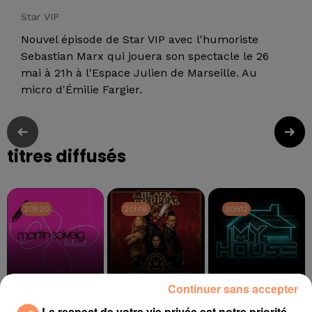
Star VIP
Nouvel épisode de Star VIP avec l'humoriste
Sebastian Marx qui jouera son spectacle le 26
mai à 21h à l'Espace Julien de Marseille. Au
micro d'Émilie Fargier.
titres diffusés
20h20
20h20
20h16
20h16
20h12
20h12
Continuer sans accepter
MARTIN SOLVEIG
BLACK EYED PEAS
FLO RIDA, ROBIN
Le respect de votre vie privée est notre priorité
Rejection
Pump It
THICKE