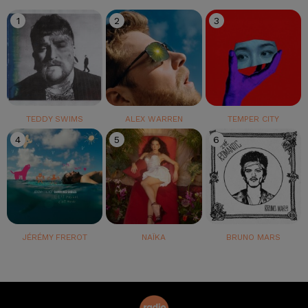
1
2
3
TEDDY SWIMS
ALEX WARREN
TEMPER CITY
4
5
6
JÉRÉMY FREROT
NAÏKA
BRUNO MARS