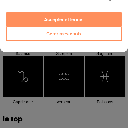
Cancer
Lion
Vierge
Accepter et fermer
Gérer mes choix
Balance
Scorpion
Sagittaire
Capricorne
Verseau
Poissons
le top