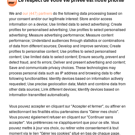
I Don't Like It, I
Love I
We and
our (447) partners
do the following data processing based on
your consent and/or our legitimate interest: Store and/or access
information on a device; Use limited data to select advertising; Create
l'horoscope
profiles for personalised advertising; Use profiles to select personalised
advertising; Measure advertising performance; Measure content
performance; Understand audiences through statistics or combinations
of data from different sources; Develop and improve services; Create
profiles to personalise content; Use profiles to select personalised
content; Use limited data to select content; Ensure security, prevent and
detect fraud, and fix errors; Deliver and present advertising and content;
Save and communicate privacy choices. These technologies may
process personal data such as IP address and browsing data to offer
following functionalities: Identify devices based on information actively
requested; Use precise geolocation data; Match and combine data from
other data sources; Link different devices; Identify devices based on
Bélier
Taureau
Gémeaux
information transmitted automatically.
Vous pouvez accepter en cliquant sur "Accepter et fermer", ou affiner en
sélectionnant les finalités et/ou partenaires dans "Gérer mes choix".
Vous pouvez également refuser en cliquant sur "Continuer sans
accepter". Vos préférences ne s'appliqueront que pour ce site. Vous
pouvez mettre à jour vos choix, ou retirer votre consentement à tout
moment via le lien "Gérer les cookies" situé en bas de chaque page.