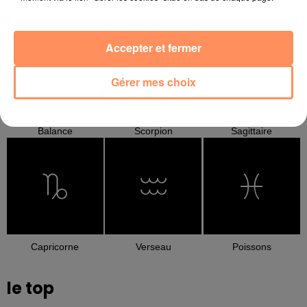
Cancer
Lion
Vierge
Accepter et fermer
Gérer mes choix
Balance
Scorpion
Sagittaire
Capricorne
Verseau
Poissons
le top