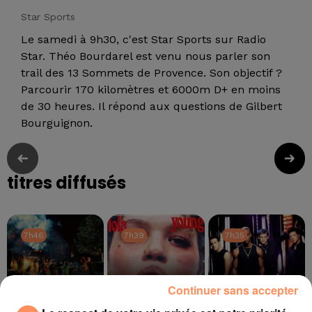
Star Sports
Le samedi à 9h30, c'est Star Sports sur Radio
Star. Théo Bourdarel est venu nous parler son
trail des 13 Sommets de Provence. Son objectif ?
Parcourir 170 kilomètres et 6000m D+ en moins
de 30 heures. Il répond aux questions de Gilbert
Bourguignon.
titres diffusés
7h46
7h46
7h39
7h39
7h35
7h35
Continuer sans accepter