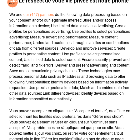
Le respect de votre vie privée est notre priorité
TAME IMPALA, JENNIE
LOLA YOUNG
BLUE
Dracula
Messy
All Rise
We and
our (447) partners
do the following data processing based on
your consent and/or our legitimate interest: Store and/or access
information on a device; Use limited data to select advertising; Create
l'horoscope
profiles for personalised advertising; Use profiles to select personalised
advertising; Measure advertising performance; Measure content
performance; Understand audiences through statistics or combinations
of data from different sources; Develop and improve services; Create
profiles to personalise content; Use profiles to select personalised
content; Use limited data to select content; Ensure security, prevent and
detect fraud, and fix errors; Deliver and present advertising and content;
Save and communicate privacy choices. These technologies may
process personal data such as IP address and browsing data to offer
following functionalities: Identify devices based on information actively
requested; Use precise geolocation data; Match and combine data from
other data sources; Link different devices; Identify devices based on
Bélier
Taureau
Gémeaux
information transmitted automatically.
Vous pouvez accepter en cliquant sur "Accepter et fermer", ou affiner en
sélectionnant les finalités et/ou partenaires dans "Gérer mes choix".
Vous pouvez également refuser en cliquant sur "Continuer sans
accepter". Vos préférences ne s'appliqueront que pour ce site. Vous
pouvez mettre à jour vos choix, ou retirer votre consentement à tout
moment via le lien "Gérer les cookies" situé en bas de chaque page.