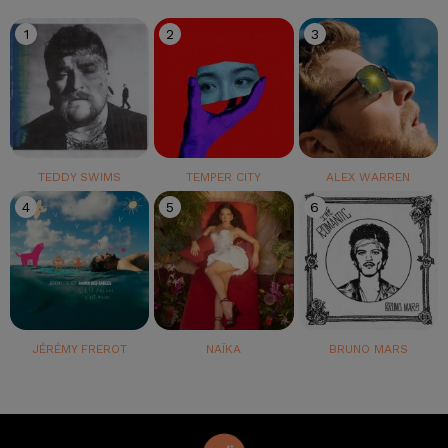
1
2
3
TEDDY SWIMS
TEMPER CITY
ALEX WARREN
4
5
6
JÉRÉMY FREROT
NAÏKA
BRUNO MARS