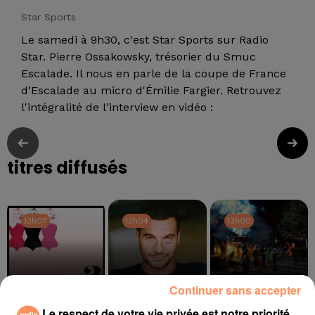
Star Sports
Le samedi à 9h30, c'est Star Sports sur Radio
Star. Pierre Ossakowsky, trésorier du Smuc
Escalade. Il nous en parle de la coupe de France
d'Escalade au micro d'Émilie Fargier. Retrouvez
l'intégralité de l'interview en vidéo :
titres diffusés
13h07
13h07
13h04
13h04
13h00
13h00
Continuer sans accepter
Le respect de votre vie privée est notre priorité
BRITNEY SPEARS
AMIR
TAME IMPALA, JENNIE