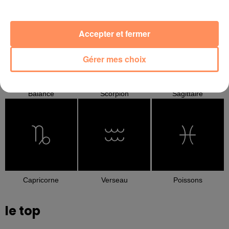
Cancer
Lion
Vierge
Accepter et fermer
Gérer mes choix
Balance
Scorpion
Sagittaire
Capricorne
Verseau
Poissons
le top