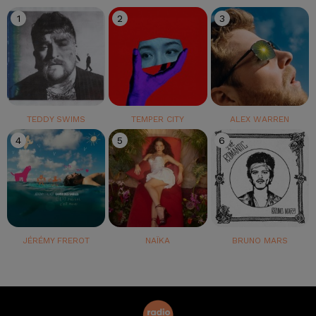
1
2
3
TEDDY SWIMS
TEMPER CITY
ALEX WARREN
4
5
6
JÉRÉMY FREROT
NAÏKA
BRUNO MARS