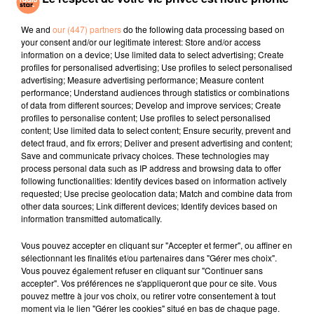
Baby One More
A L'imparfaite
Dracula
Time
We and
our (447) partners
do the following data processing based on
your consent and/or our legitimate interest: Store and/or access
information on a device; Use limited data to select advertising; Create
l'horoscope
profiles for personalised advertising; Use profiles to select personalised
advertising; Measure advertising performance; Measure content
performance; Understand audiences through statistics or combinations
of data from different sources; Develop and improve services; Create
profiles to personalise content; Use profiles to select personalised
content; Use limited data to select content; Ensure security, prevent and
detect fraud, and fix errors; Deliver and present advertising and content;
Save and communicate privacy choices. These technologies may
process personal data such as IP address and browsing data to offer
following functionalities: Identify devices based on information actively
requested; Use precise geolocation data; Match and combine data from
Bélier
Taureau
Gémeaux
other data sources; Link different devices; Identify devices based on
information transmitted automatically.
Vous pouvez accepter en cliquant sur "Accepter et fermer", ou affiner en
sélectionnant les finalités et/ou partenaires dans "Gérer mes choix".
Vous pouvez également refuser en cliquant sur "Continuer sans
accepter". Vos préférences ne s'appliqueront que pour ce site. Vous
pouvez mettre à jour vos choix, ou retirer votre consentement à tout
moment via le lien "Gérer les cookies" situé en bas de chaque page.