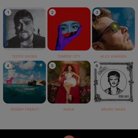
1
2
3
TEDDY SWIMS
TEMPER CITY
ALEX WARREN
4
5
6
JÉRÉMY FREROT
NAÏKA
BRUNO MARS