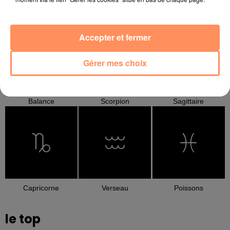
Cancer
Lion
Vierge
Accepter et fermer
Gérer mes choix
Balance
Scorpion
Sagittaire
Capricorne
Verseau
Poissons
le top