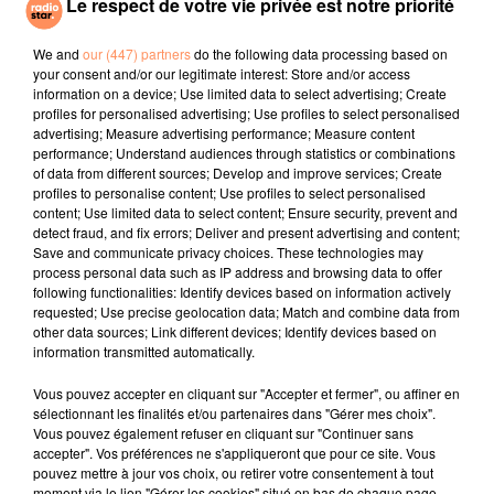
Le respect de votre vie privée est notre priorité
DAVID GUETTA, TEDDY
CHRISTOPHE WILLEM
BRUNO MARS
Systaime
I Just Might
SWIMS, TONES
Gone Gone Gone
We and
our (447) partners
do the following data processing based on
your consent and/or our legitimate interest: Store and/or access
information on a device; Use limited data to select advertising; Create
l'horoscope
profiles for personalised advertising; Use profiles to select personalised
advertising; Measure advertising performance; Measure content
performance; Understand audiences through statistics or combinations
of data from different sources; Develop and improve services; Create
profiles to personalise content; Use profiles to select personalised
content; Use limited data to select content; Ensure security, prevent and
detect fraud, and fix errors; Deliver and present advertising and content;
Save and communicate privacy choices. These technologies may
process personal data such as IP address and browsing data to offer
following functionalities: Identify devices based on information actively
requested; Use precise geolocation data; Match and combine data from
other data sources; Link different devices; Identify devices based on
Bélier
Taureau
Gémeaux
information transmitted automatically.
Vous pouvez accepter en cliquant sur "Accepter et fermer", ou affiner en
sélectionnant les finalités et/ou partenaires dans "Gérer mes choix".
Vous pouvez également refuser en cliquant sur "Continuer sans
accepter". Vos préférences ne s'appliqueront que pour ce site. Vous
pouvez mettre à jour vos choix, ou retirer votre consentement à tout
moment via le lien "Gérer les cookies" situé en bas de chaque page.