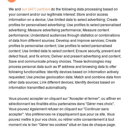
Sur Radio Star
We and
our (447) partners
do the following data processing based on
your consent and/or our legitimate interest: Store and/or access
l'horoscope
information on a device; Use limited data to select advertising; Create
profiles for personalised advertising; Use profiles to select personalised
advertising; Measure advertising performance; Measure content
performance; Understand audiences through statistics or combinations
of data from different sources; Develop and improve services; Create
profiles to personalise content; Use profiles to select personalised
content; Use limited data to select content; Ensure security, prevent and
detect fraud, and fix errors; Deliver and present advertising and content;
Save and communicate privacy choices. These technologies may
process personal data such as IP address and browsing data to offer
following functionalities: Identify devices based on information actively
requested; Use precise geolocation data; Match and combine data from
Bélier
Taureau
Gémeaux
other data sources; Link different devices; Identify devices based on
information transmitted automatically.
Vous pouvez accepter en cliquant sur "Accepter et fermer", ou affiner en
sélectionnant les finalités et/ou partenaires dans "Gérer mes choix".
Vous pouvez également refuser en cliquant sur "Continuer sans
accepter". Vos préférences ne s'appliqueront que pour ce site. Vous
pouvez mettre à jour vos choix, ou retirer votre consentement à tout
moment via le lien "Gérer les cookies" situé en bas de chaque page.
Cancer
Lion
Vierge