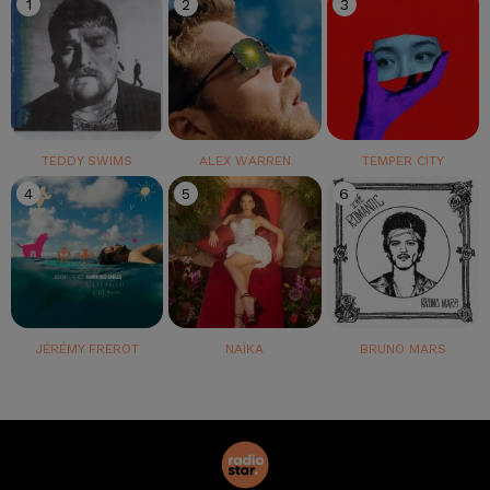
1
2
3
TEDDY SWIMS
ALEX WARREN
TEMPER CITY
4
5
6
JÉRÉMY FREROT
NAÏKA
BRUNO MARS