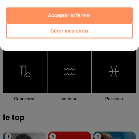
Accepter et fermer
Gérer mes choix
Balance
Scorpion
Sagittaire
Capricorne
Verseau
Poissons
le top
1
2
3