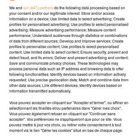
We and
our (447) partners
do the following data processing based on
your consent and/or our legitimate interest: Store and/or access
l'horoscope
information on a device; Use limited data to select advertising; Create
profiles for personalised advertising; Use profiles to select personalised
advertising; Measure advertising performance; Measure content
performance; Understand audiences through statistics or combinations
of data from different sources; Develop and improve services; Create
profiles to personalise content; Use profiles to select personalised
content; Use limited data to select content; Ensure security, prevent and
detect fraud, and fix errors; Deliver and present advertising and content;
Save and communicate privacy choices. These technologies may
process personal data such as IP address and browsing data to offer
following functionalities: Identify devices based on information actively
Bélier
Taureau
Gémeaux
requested; Use precise geolocation data; Match and combine data from
other data sources; Link different devices; Identify devices based on
information transmitted automatically.
Vous pouvez accepter en cliquant sur "Accepter et fermer", ou affiner en
sélectionnant les finalités et/ou partenaires dans "Gérer mes choix".
Vous pouvez également refuser en cliquant sur "Continuer sans
accepter". Vos préférences ne s'appliqueront que pour ce site. Vous
pouvez mettre à jour vos choix, ou retirer votre consentement à tout
moment via le lien "Gérer les cookies" situé en bas de chaque page.
Cancer
Lion
Vierge