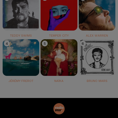
TEDDY SWIMS
TEMPER CITY
ALEX WARREN
4
5
6
JÉRÉMY FREROT
NAÏKA
BRUNO MARS