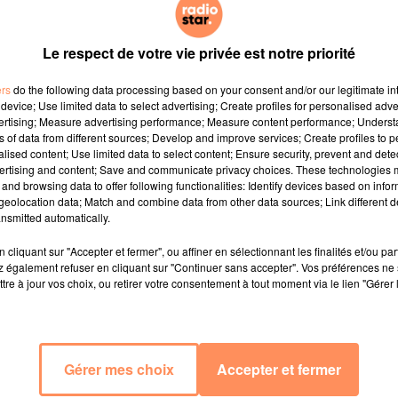
Le respect de votre vie privée est notre priorité
ers
do the following data processing based on your consent and/or our legitimate int
device; Use limited data to select advertising; Create profiles for personalised adver
vertising; Measure advertising performance; Measure content performance; Unders
ns of data from different sources; Develop and improve services; Create profiles to 
alised content; Use limited data to select content; Ensure security, prevent and detect
ertising and content; Save and communicate privacy choices. These technologies
and browsing data to offer following functionalities: Identify devices based on infor
eolocation data; Match and combine data from other data sources; Link different de
nsmitted automatically.
cliquant sur "Accepter et fermer", ou affiner en sélectionnant les finalités et/ou pa
 également refuser en cliquant sur "Continuer sans accepter". Vos préférences ne 
tre à jour vos choix, ou retirer votre consentement à tout moment via le lien "Gérer 
Gérer mes choix
Accepter et fermer