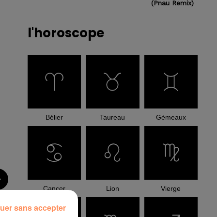
(pnau Remix)
l'horoscope
Bélier
Taureau
Gémeaux
Cancer
Lion
Vierge
uer sans accepter