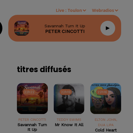
Live :
Toulon
Webradios
Savannah Turn It Up
PETER CINCOTTI
titres diffusés
22h22
22h22
22h19
22h19
22h16
22h16
PETER CINCOTTI
TEDDY SWIMS
ELTON JOHN,
Savannah Turn
Mr Know It All
DUA LIPA
It Up
Cold Heart