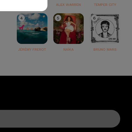
TEDDY SWIMS
ALEX WARREN
TEMPER CITY
4
5
6
JÉRÉMY FREROT
NAÏKA
BRUNO MARS