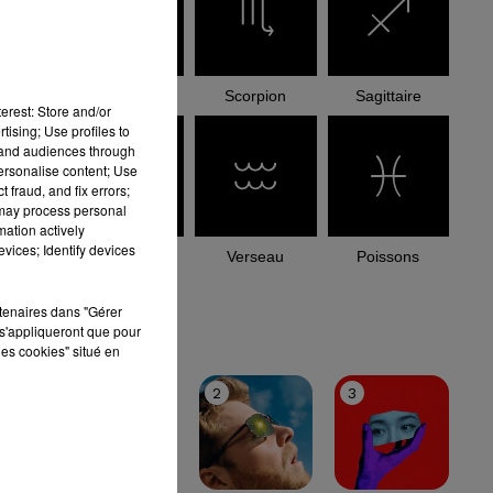
Balance
Scorpion
Sagittaire
erest: Store and/or
tising; Use profiles to
tand audiences through
personalise content; Use
 fraud, and fix errors;
 may process personal
mation actively
vices; Identify devices
Capricorne
Verseau
Poissons
rtenaires dans "Gérer
le top
s'appliqueront que pour
les cookies" situé en
1
2
3