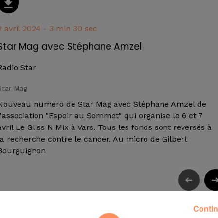
2 avril 2024 - 3 min 30 sec
Star Mag avec Stéphane Amzel
Radio Star
Star Mag
Nouveau numéro de Star Mag avec Stéphane Amzel de
l'association "Espoir au Sommet" qui organise le 6 et 7
avril Le Gliss N Mix à Vars. Tous les fonds sont reversés à
la recherche contre le cancer. Au micro de Gilbert
Bourguignon
Contin