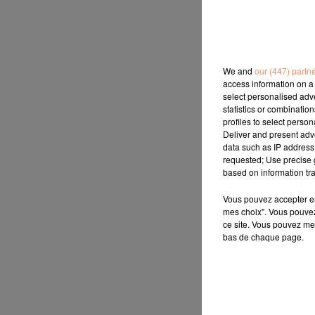
We and
our (447) partn
access information on a 
select personalised ad
statistics or combinatio
profiles to select person
Deliver and present adv
data such as IP address 
requested; Use precise g
based on information tra
Vous pouvez accepter en 
mes choix". Vous pouvez
ce site. Vous pouvez met
bas de chaque page.