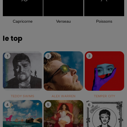
Capricorne
Verseau
Poissons
le top
1
2
3
TEDDY SWIMS
ALEX WARREN
TEMPER CITY
4
5
6