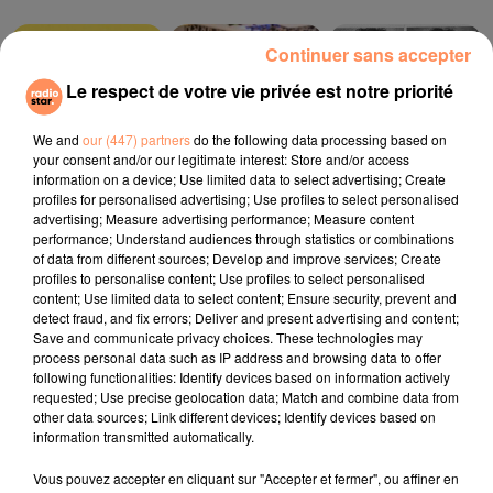
Continuer sans accepter
11h43
11h43
11h41
11h41
11h35
11h35
Le respect de votre vie privée est notre priorité
We and
our (447) partners
do the following data processing based on
your consent and/or our legitimate interest: Store and/or access
information on a device; Use limited data to select advertising; Create
profiles for personalised advertising; Use profiles to select personalised
ANOTR
JUNGELI, EMMA
DAMIANO DAVID
Talk To You
Juste Un Peu
Next Summer
advertising; Measure advertising performance; Measure content
performance; Understand audiences through statistics or combinations
of data from different sources; Develop and improve services; Create
l'horoscope
profiles to personalise content; Use profiles to select personalised
content; Use limited data to select content; Ensure security, prevent and
detect fraud, and fix errors; Deliver and present advertising and content;
Save and communicate privacy choices. These technologies may
process personal data such as IP address and browsing data to offer
following functionalities: Identify devices based on information actively
requested; Use precise geolocation data; Match and combine data from
other data sources; Link different devices; Identify devices based on
information transmitted automatically.
Vous pouvez accepter en cliquant sur "Accepter et fermer", ou affiner en