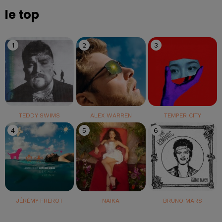
le top
1
2
3
TEDDY SWIMS
ALEX WARREN
TEMPER CITY
4
5
6
JÉRÉMY FREROT
NAÏKA
BRUNO MARS