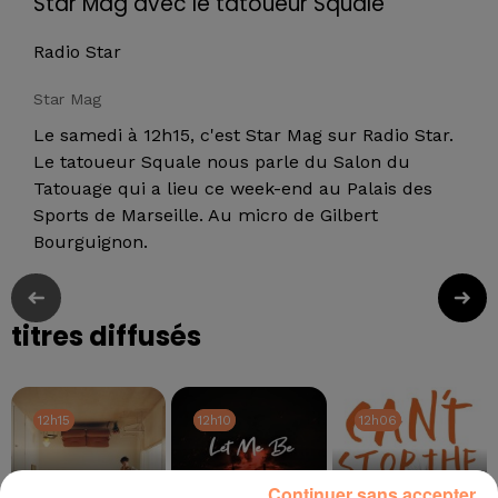
Star Mag avec le tatoueur Squale
Radio Star
Star Mag
Le samedi à 12h15, c'est Star Mag sur Radio Star.
Le tatoueur Squale nous parle du Salon du
Tatouage qui a lieu ce week-end au Palais des
Sports de Marseille. Au micro de Gilbert
Bourguignon.
titres diffusés
12h15
12h15
12h10
12h10
12h06
12h06
Continuer sans accepter