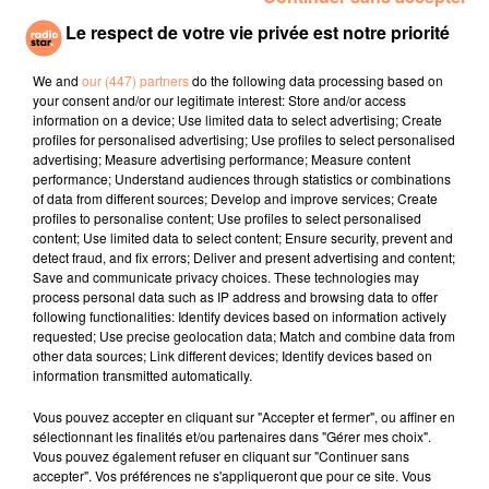
Le respect de votre vie privée est notre priorité
HARRY STYLES
THE SECOND VOICE
JUSTIN TIMBERLAKE
We and
our (447) partners
do the following data processing based on
As It Was
Let Me Be
Can't Stop The
your consent and/or our legitimate interest: Store and/or access
Feeling
information on a device; Use limited data to select advertising; Create
profiles for personalised advertising; Use profiles to select personalised
l'horoscope
advertising; Measure advertising performance; Measure content
performance; Understand audiences through statistics or combinations
of data from different sources; Develop and improve services; Create
profiles to personalise content; Use profiles to select personalised
content; Use limited data to select content; Ensure security, prevent and
detect fraud, and fix errors; Deliver and present advertising and content;
Save and communicate privacy choices. These technologies may
process personal data such as IP address and browsing data to offer
following functionalities: Identify devices based on information actively
requested; Use precise geolocation data; Match and combine data from
other data sources; Link different devices; Identify devices based on
information transmitted automatically.
Bélier
Taureau
Gémeaux
Vous pouvez accepter en cliquant sur "Accepter et fermer", ou affiner en
sélectionnant les finalités et/ou partenaires dans "Gérer mes choix".
Vous pouvez également refuser en cliquant sur "Continuer sans
accepter". Vos préférences ne s'appliqueront que pour ce site. Vous