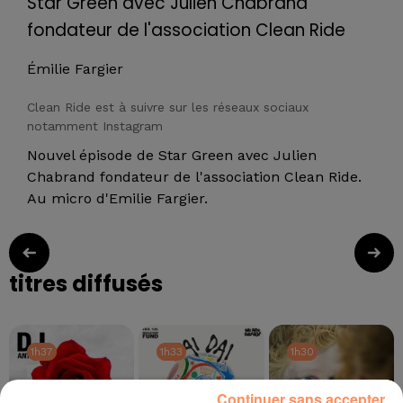
Star Green avec Julien Chabrand
fondateur de l'association Clean Ride
Émilie Fargier
Clean Ride est à suivre sur les réseaux sociaux
notamment Instagram
Nouvel épisode de Star Green avec Julien
Chabrand fondateur de l'association Clean Ride.
Au micro d'Emilie Fargier.
titres diffusés
1h37
1h37
1h33
1h33
1h30
1h30
Continuer sans accepter