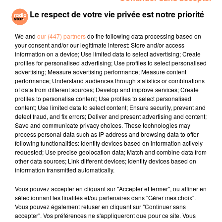
Le respect de votre vie privée est notre priorité
We and
our (447) partners
do the following data processing based on
DJ YOUCEF
SHAKIRA, BURNA BOY
ED SHEERAN
La Vie
Dai Dai
Bad Habits
your consent and/or our legitimate interest: Store and/or access
information on a device; Use limited data to select advertising; Create
profiles for personalised advertising; Use profiles to select personalised
l'horoscope
advertising; Measure advertising performance; Measure content
performance; Understand audiences through statistics or combinations
of data from different sources; Develop and improve services; Create
profiles to personalise content; Use profiles to select personalised
content; Use limited data to select content; Ensure security, prevent and
detect fraud, and fix errors; Deliver and present advertising and content;
Save and communicate privacy choices. These technologies may
process personal data such as IP address and browsing data to offer
following functionalities: Identify devices based on information actively
requested; Use precise geolocation data; Match and combine data from
other data sources; Link different devices; Identify devices based on
information transmitted automatically.
Bélier
Taureau
Gémeaux
Vous pouvez accepter en cliquant sur "Accepter et fermer", ou affiner en
sélectionnant les finalités et/ou partenaires dans "Gérer mes choix".
Vous pouvez également refuser en cliquant sur "Continuer sans
accepter". Vos préférences ne s'appliqueront que pour ce site. Vous