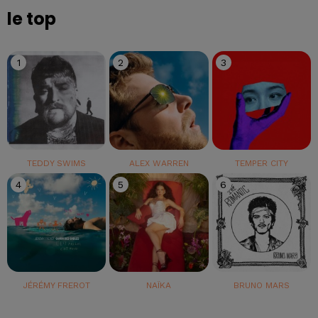
le top
1
2
3
TEDDY SWIMS
ALEX WARREN
TEMPER CITY
4
5
6
JÉRÉMY FREROT
NAÏKA
BRUNO MARS