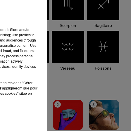
Balance
Scorpion
Sagittaire
erest: Store and/or
tising; Use profiles to
tand audiences through
personalise content; Use
 fraud, and fix errors;
 may process personal
mation actively
vices; Identify devices
Capricorne
Verseau
Poissons
rtenaires dans "Gérer
le top
s'appliqueront que pour
les cookies" situé en
1
2
3