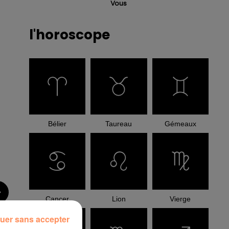
Vous
l'horoscope
Bélier
Taureau
Gémeaux
Cancer
Lion
Vierge
uer sans accepter