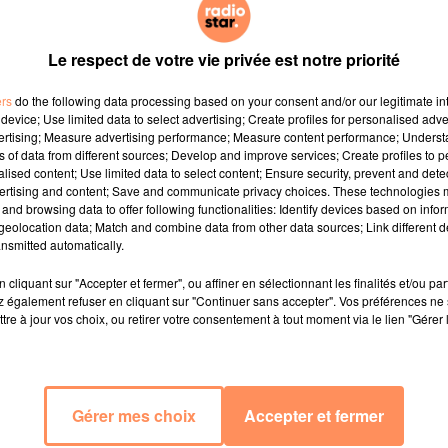
Le respect de votre vie privée est notre priorité
ers
do the following data processing based on your consent and/or our legitimate int
device; Use limited data to select advertising; Create profiles for personalised adver
vertising; Measure advertising performance; Measure content performance; Unders
ns of data from different sources; Develop and improve services; Create profiles to 
alised content; Use limited data to select content; Ensure security, prevent and detect
ertising and content; Save and communicate privacy choices. These technologies
and browsing data to offer following functionalities: Identify devices based on infor
eolocation data; Match and combine data from other data sources; Link different de
nsmitted automatically.
cliquant sur "Accepter et fermer", ou affiner en sélectionnant les finalités et/ou pa
 également refuser en cliquant sur "Continuer sans accepter". Vos préférences ne 
tre à jour vos choix, ou retirer votre consentement à tout moment via le lien "Gérer 
Gérer mes choix
Accepter et fermer