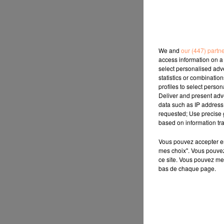
We and
our (447) partn
access information on a 
select personalised ad
statistics or combinatio
profiles to select person
Deliver and present adv
data such as IP address 
requested; Use precise g
based on information tra
Vous pouvez accepter en 
mes choix". Vous pouvez
ce site. Vous pouvez met
bas de chaque page.