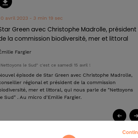
10 avril 2023 - 3 min 19 sec
Star Green avec Christophe Madrolle, président
de la commission biodiversité, mer et littoral
Émilie Fargier
"Nettoyons le Sud" c'est ce samedi 15 avril !
Nouvel épisode de Star Green avec Christophe Madrolle,
conseiller régional et président de la commission
biodiversité, mer et littoral, qui nous parle de "Nettoyons
le Sud" . Au micro d'Emilie Fargier.
Contin