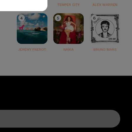
TEDDY SWIMS
TEMPER CITY
ALEX WARREN
4
5
6
JÉRÉMY FREROT
NAÏKA
BRUNO MARS