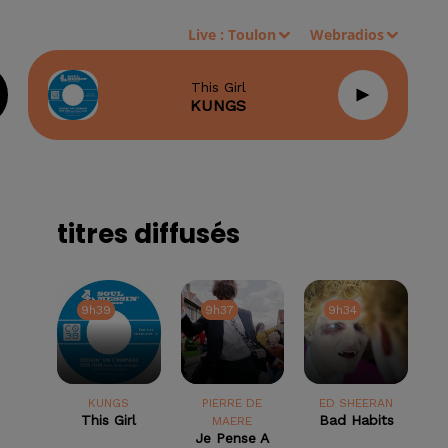
Live :
Toulon
Webradios
This Girl
KUNGS
titres diffusés
9h39
9h39
9h37
9h37
9h34
9h34
KUNGS
PIERRE DE
ED SHEERAN
This Girl
Bad Habits
MAERE
Je Pense A