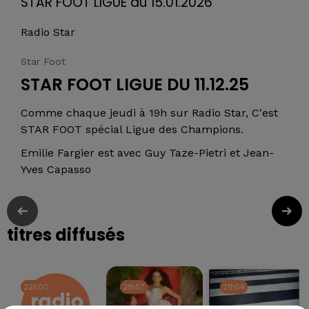
STAR FOOT LIGUE du 15.01.2026
Radio Star
Star Foot
STAR FOOT LIGUE DU 11.12.25
Comme chaque jeudi à 19h sur Radio Star, C'est
STAR FOOT spécial Ligue des Champions.
Emilie Fargier est avec Guy Taze-Pietri et Jean-
Yves Capasso
titres diffusés
22h00
22h00
21h57
21h57
21h54
21h54