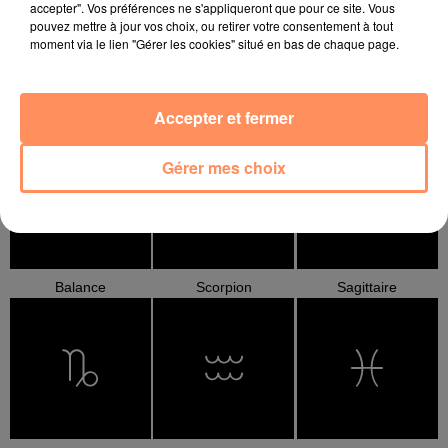
accepter". Vos préférences ne s'appliqueront que pour ce site. Vous
pouvez mettre à jour vos choix, ou retirer votre consentement à tout
moment via le lien "Gérer les cookies" situé en bas de chaque page.
Accepter et fermer
Cancer
Lion
Vierge
Gérer mes choix
Balance
Scorpion
Sagittaire