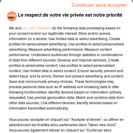
Continuer sans accepter
Le respect de votre vie privée est notre priorité
We and
our (447) partners
do the following data processing based on
STAR MIX BY DJ
NAIKA
THE AVENER
your consent and/or our legitimate interest: Store and/or access
One Track Mind
Fade Out Lines
ROZOWSKI
information on a device; Use limited data to select advertising; Create
Sur Radio Star
profiles for personalised advertising; Use profiles to select personalised
advertising; Measure advertising performance; Measure content
performance; Understand audiences through statistics or combinations
l'horoscope
of data from different sources; Develop and improve services; Create
profiles to personalise content; Use profiles to select personalised
content; Use limited data to select content; Ensure security, prevent and
detect fraud, and fix errors; Deliver and present advertising and content;
Save and communicate privacy choices. These technologies may
process personal data such as IP address and browsing data to offer
following functionalities: Identify devices based on information actively
requested; Use precise geolocation data; Match and combine data from
other data sources; Link different devices; Identify devices based on
information transmitted automatically.
Bélier
Taureau
Gémeaux
Vous pouvez accepter en cliquant sur "Accepter et fermer", ou affiner en
sélectionnant les finalités et/ou partenaires dans "Gérer mes choix".
Vous pouvez également refuser en cliquant sur "Continuer sans