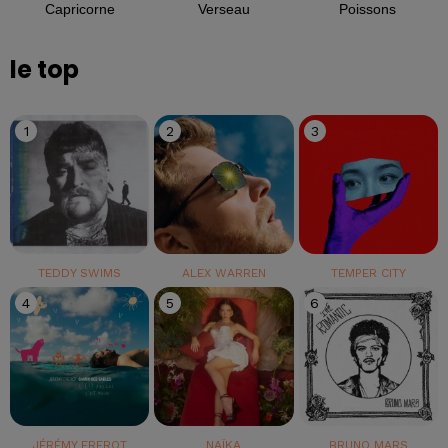
Capricorne
Verseau
Poissons
le top
1
2
3
TEDDY SWIMS
ALEX WARREN
TEMPER CITY
4
5
6
JÉRÉMY FREROT
NAÏKA
BRUNO MARS