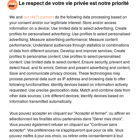
Le respect de votre vie privée est notre priorité
JOJO
SOPRANO
ALEX WARREN
Leave (get Out)
Dj
Fever Dream
We and
our (447) partners
do the following data processing based on
your consent and/or our legitimate interest: Store and/or access
information on a device; Use limited data to select advertising; Create
l'horoscope
profiles for personalised advertising; Use profiles to select personalised
advertising; Measure advertising performance; Measure content
performance; Understand audiences through statistics or combinations
of data from different sources; Develop and improve services; Create
profiles to personalise content; Use profiles to select personalised
content; Use limited data to select content; Ensure security, prevent and
detect fraud, and fix errors; Deliver and present advertising and content;
Save and communicate privacy choices. These technologies may
process personal data such as IP address and browsing data to offer
following functionalities: Identify devices based on information actively
requested; Use precise geolocation data; Match and combine data from
other data sources; Link different devices; Identify devices based on
Bélier
Taureau
Gémeaux
information transmitted automatically.
Vous pouvez accepter en cliquant sur "Accepter et fermer", ou affiner en
sélectionnant les finalités et/ou partenaires dans "Gérer mes choix".
Vous pouvez également refuser en cliquant sur "Continuer sans
accepter". Vos préférences ne s'appliqueront que pour ce site. Vous
pouvez mettre à jour vos choix, ou retirer votre consentement à tout