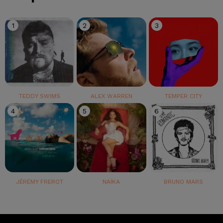
1
2
3
TEDDY SWIMS
ALEX WARREN
TEMPER CITY
4
5
6
JÉRÉMY FREROT
NAÏKA
BRUNO MARS