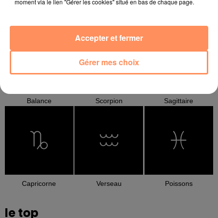
moment via le lien "Gérer les cookies" situé en bas de chaque page.
Cancer
Lion
Vierge
Accepter et fermer
Gérer mes choix
Balance
Scorpion
Sagittaire
Capricorne
Verseau
Poissons
le top