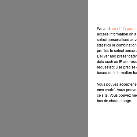
We and
our (447) partn
access information on a 
select personalised ad
statistics or combinatio
profiles to select person
Deliver and present adv
data such as IP address 
requested; Use precise g
based on information tra
Vous pouvez accepter en 
mes choix". Vous pouvez
ce site. Vous pouvez met
bas de chaque page.