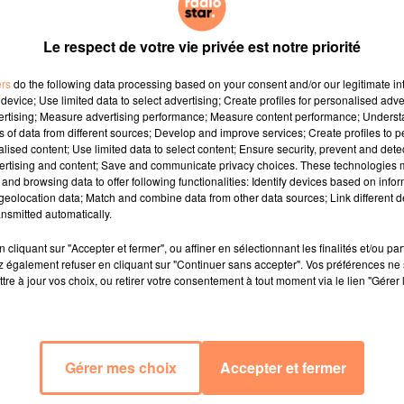
Le respect de votre vie privée est notre priorité
ers
do the following data processing based on your consent and/or our legitimate int
device; Use limited data to select advertising; Create profiles for personalised adver
vertising; Measure advertising performance; Measure content performance; Unders
ns of data from different sources; Develop and improve services; Create profiles to 
alised content; Use limited data to select content; Ensure security, prevent and detect
ertising and content; Save and communicate privacy choices. These technologies
and browsing data to offer following functionalities: Identify devices based on infor
eolocation data; Match and combine data from other data sources; Link different de
nsmitted automatically.
cliquant sur "Accepter et fermer", ou affiner en sélectionnant les finalités et/ou pa
 également refuser en cliquant sur "Continuer sans accepter". Vos préférences ne 
tre à jour vos choix, ou retirer votre consentement à tout moment via le lien "Gérer 
Gérer mes choix
Accepter et fermer