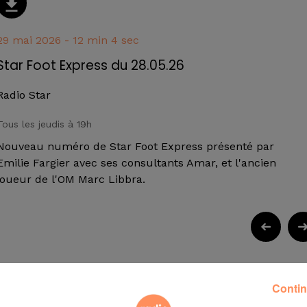
29 mai 2026 - 12 min 4 sec
Star Foot Express du 28.05.26
Radio Star
Tous les jeudis à 19h
Nouveau numéro de Star Foot Express présenté par
Emilie Fargier avec ses consultants Amar, et l'ancien
joueur de l'OM Marc Libbra.
Contin