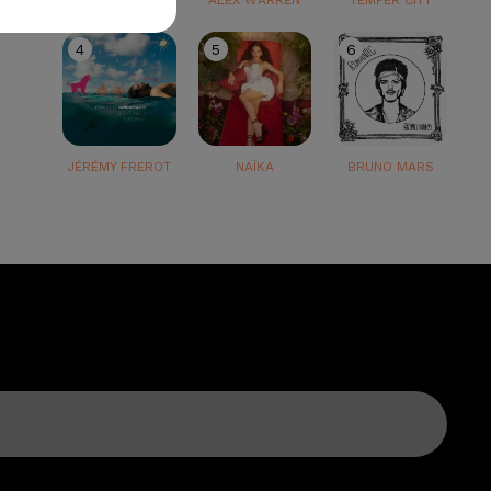
TEDDY SWIMS
ALEX WARREN
TEMPER CITY
4
5
6
JÉRÉMY FREROT
NAÏKA
BRUNO MARS