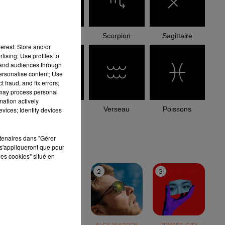
Balance
Scorpion
Sagittaire
erest: Store and/or
tising; Use profiles to
tand audiences through
personalise content; Use
 fraud, and fix errors;
 may process personal
mation actively
Capricorne
Verseau
Poissons
vices; Identify devices
le top
rtenaires dans "Gérer
s'appliqueront que pour
les cookies" situé en
1
2
3