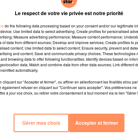
Le respect de votre vie privée est notre priorité
ers
do the following data processing based on your consent and/or our legitimate int
device; Use limited data to select advertising; Create profiles for personalised adver
vertising; Measure advertising performance; Measure content performance; Unders
ns of data from different sources; Develop and improve services; Create profiles to 
alised content; Use limited data to select content; Ensure security, prevent and detect
ertising and content; Save and communicate privacy choices. These technologies
and browsing data to offer following functionalities: Identify devices based on infor
eolocation data; Match and combine data from other data sources; Link different de
nsmitted automatically.
cliquant sur "Accepter et fermer", ou affiner en sélectionnant les finalités et/ou pa
 également refuser en cliquant sur "Continuer sans accepter". Vos préférences ne 
tre à jour vos choix, ou retirer votre consentement à tout moment via le lien "Gérer 
Gérer mes choix
Accepter et fermer