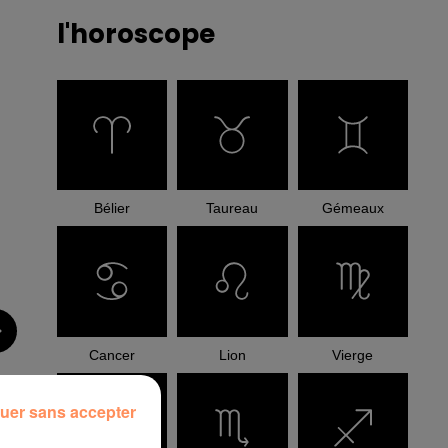
l'horoscope
Bélier
Taureau
Gémeaux
Cancer
Lion
Vierge
uer sans accepter