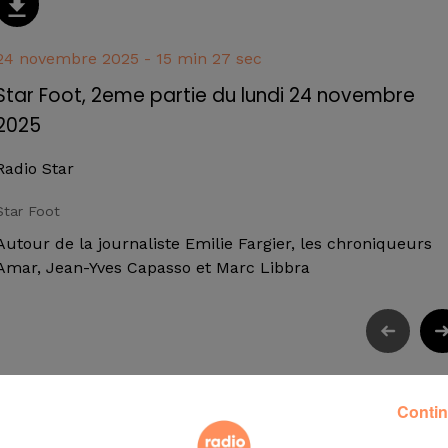
24 novembre 2025 - 15 min 27 sec
Star Foot, 2eme partie du lundi 24 novembre
2025
Radio Star
Star Foot
Autour de la journaliste Emilie Fargier, les chroniqueurs
Amar, Jean-Yves Capasso et Marc Libbra
Contin