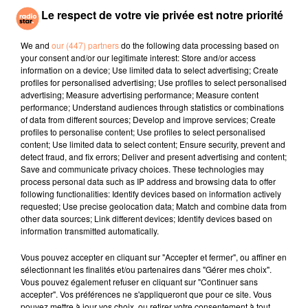
Le respect de votre vie privée est notre priorité
MARTIN GARRIX, ED
DENI HINES
JULIEN LIEB, OTTA
It's Alright
Dis-Moi Où
SHEERAN
We and
our (447) partners
do the following data processing based on
Repeat It
your consent and/or our legitimate interest: Store and/or access
information on a device; Use limited data to select advertising; Create
profiles for personalised advertising; Use profiles to select personalised
l'horoscope
advertising; Measure advertising performance; Measure content
performance; Understand audiences through statistics or combinations
of data from different sources; Develop and improve services; Create
profiles to personalise content; Use profiles to select personalised
content; Use limited data to select content; Ensure security, prevent and
detect fraud, and fix errors; Deliver and present advertising and content;
Save and communicate privacy choices. These technologies may
process personal data such as IP address and browsing data to offer
following functionalities: Identify devices based on information actively
requested; Use precise geolocation data; Match and combine data from
other data sources; Link different devices; Identify devices based on
information transmitted automatically.
Bélier
Taureau
Gémeaux
Vous pouvez accepter en cliquant sur "Accepter et fermer", ou affiner en
sélectionnant les finalités et/ou partenaires dans "Gérer mes choix".
Vous pouvez également refuser en cliquant sur "Continuer sans
accepter". Vos préférences ne s'appliqueront que pour ce site. Vous
pouvez mettre à jour vos choix, ou retirer votre consentement à tout