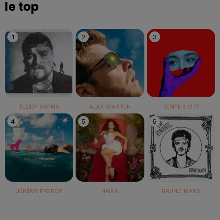
le top
1
2
3
TEDDY SWIMS
ALEX WARREN
TEMPER CITY
4
5
6
JÉRÉMY FREROT
NAÏKA
BRUNO MARS