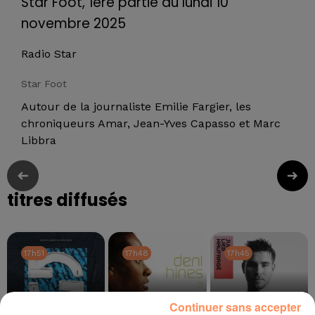
Star Foot, 1ere partie du lundi 10
novembre 2025
Radio Star
Star Foot
Autour de la journaliste Emilie Fargier, les
chroniqueurs Amar, Jean-Yves Capasso et Marc
Libbra
titres diffusés
17h51
17h51
17h48
17h48
17h45
17h45
Continuer sans accepter