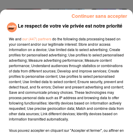
Continuer sans accepter
20h38
20h38
20h35
20h35
20h31
20h31
Le respect de votre vie privée est notre priorité
We and
our (447) partners
do the following data processing based on
your consent and/or our legitimate interest: Store and/or access
information on a device; Use limited data to select advertising; Create
profiles for personalised advertising; Use profiles to select personalised
DR ALBAN
BEBE REXHA
LMFAO
advertising; Measure advertising performance; Measure content
Sing Hallelujah!
New Religion
Party Rock Anthem
performance; Understand audiences through statistics or combinations
of data from different sources; Develop and improve services; Create
profiles to personalise content; Use profiles to select personalised
l'horoscope
content; Use limited data to select content; Ensure security, prevent and
detect fraud, and fix errors; Deliver and present advertising and content;
Save and communicate privacy choices. These technologies may
process personal data such as IP address and browsing data to offer
following functionalities: Identify devices based on information actively
requested; Use precise geolocation data; Match and combine data from
other data sources; Link different devices; Identify devices based on
information transmitted automatically.
Vous pouvez accepter en cliquant sur "Accepter et fermer", ou affiner en