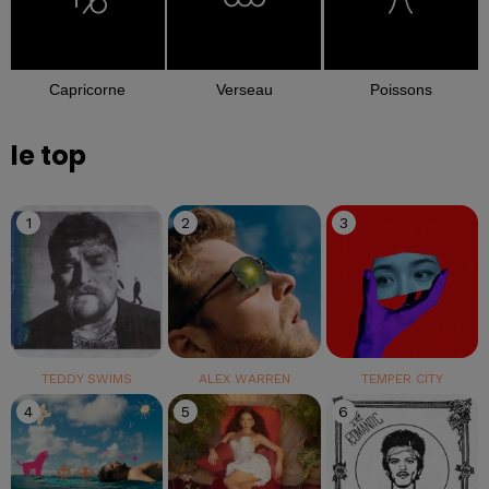
Capricorne
Verseau
Poissons
le top
1
2
3
TEDDY SWIMS
ALEX WARREN
TEMPER CITY
4
5
6