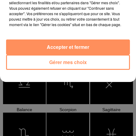
sélectionnant les finalités et/ou partenaires dans "Gérer mes choix".
Bélier
Taureau
Gémeaux
Vous pouvez également refuser en cliquant sur "Continuer sans
accepter". Vos préférences ne s'appliqueront que pour ce site. Vous
pouvez mettre à jour vos choix, ou retirer votre consentement à tout
moment via le lien "Gérer les cookies" situé en bas de chaque page.
Accepter et fermer
Cancer
Lion
Vierge
Gérer mes choix
Balance
Scorpion
Sagittaire