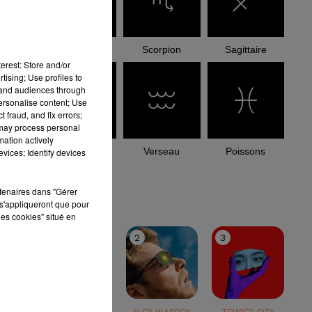
Balance
Scorpion
Sagittaire
erest: Store and/or
tising; Use profiles to
tand audiences through
personalise content; Use
 fraud, and fix errors;
 may process personal
mation actively
Capricorne
Verseau
Poissons
vices; Identify devices
le top
rtenaires dans "Gérer
s'appliqueront que pour
les cookies" situé en
1
2
3