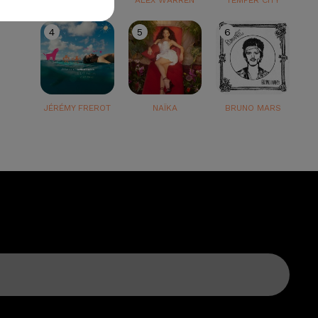
TEDDY SWIMS
ALEX WARREN
TEMPER CITY
4
5
6
JÉRÉMY FREROT
NAÏKA
BRUNO MARS