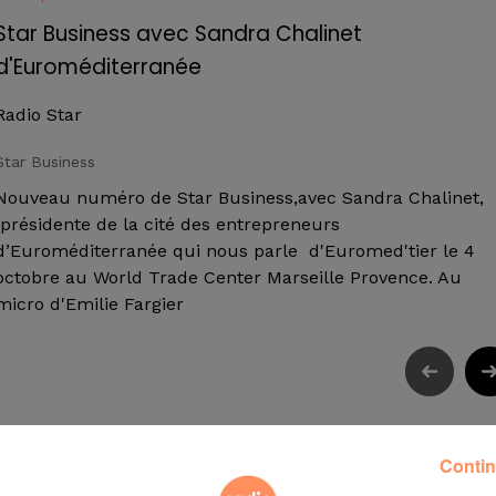
Star Business avec Sandra Chalinet
d'Euroméditerranée
Radio Star
Star Business
Nouveau numéro de Star Business,avec Sandra Chalinet,
présidente de la cité des entrepreneurs
d’Euroméditerranée qui nous parle d'Euromed'tier le 4
octobre au World Trade Center Marseille Provence. Au
micro d'Emilie Fargier
Contin