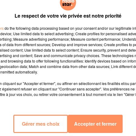
Le respect de votre vie privée est notre priorité
ers
do the following data processing based on your consent and/or our legitimate int
device; Use limited data to select advertising; Create profiles for personalised adver
vertising; Measure advertising performance; Measure content performance; Unders
ns of data from different sources; Develop and improve services; Create profiles to 
alised content; Use limited data to select content; Ensure security, prevent and detect
ertising and content; Save and communicate privacy choices. These technologies
and browsing data to offer following functionalities: Identify devices based on infor
eolocation data; Match and combine data from other data sources; Link different de
nsmitted automatically.
cliquant sur "Accepter et fermer", ou affiner en sélectionnant les finalités et/ou pa
 également refuser en cliquant sur "Continuer sans accepter". Vos préférences ne 
tre à jour vos choix, ou retirer votre consentement à tout moment via le lien "Gérer 
Gérer mes choix
Accepter et fermer