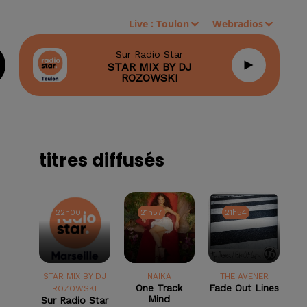
Live :
Toulon
Webradios
Sur Radio Star
STAR MIX BY DJ
ROZOWSKI
titres diffusés
22h00
22h00
21h57
21h57
21h54
21h54
STAR MIX BY DJ
NAIKA
THE AVENER
One Track
Fade Out Lines
ROZOWSKI
Mind
Sur Radio Star