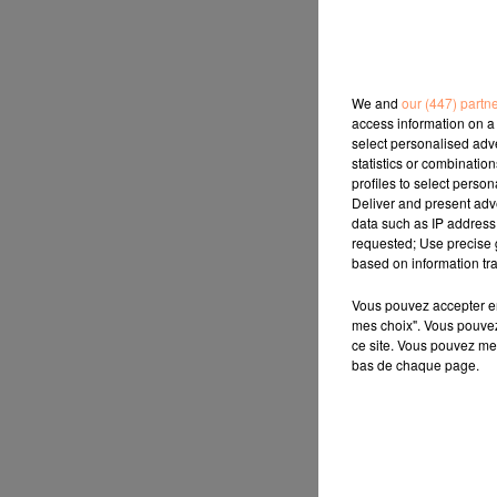
We and
our (447) partn
access information on a 
select personalised ad
statistics or combinatio
profiles to select person
Deliver and present adv
data such as IP address 
requested; Use precise g
based on information tra
Vous pouvez accepter en 
mes choix". Vous pouvez
ce site. Vous pouvez met
bas de chaque page.