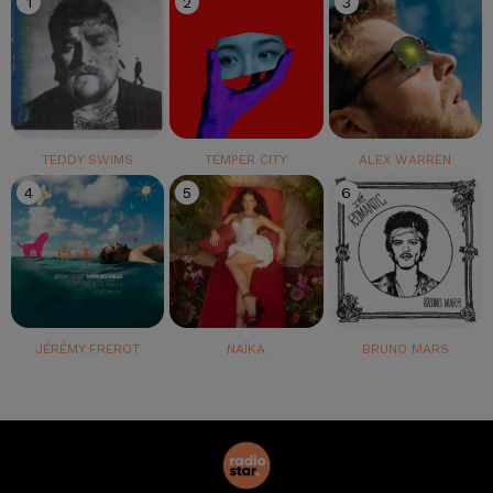
1
2
3
TEDDY SWIMS
TEMPER CITY
ALEX WARREN
4
5
6
JÉRÉMY FREROT
NAÏKA
BRUNO MARS