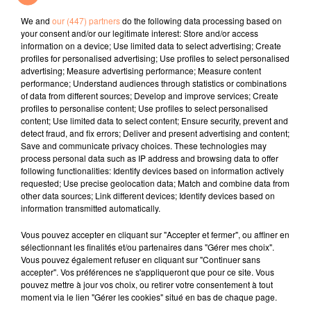
Gettin Jiggy With It
L'eté Avec Toi
Mr Know It All
We and
our (447) partners
do the following data processing based on
your consent and/or our legitimate interest: Store and/or access
l'horoscope
information on a device; Use limited data to select advertising; Create
profiles for personalised advertising; Use profiles to select personalised
advertising; Measure advertising performance; Measure content
performance; Understand audiences through statistics or combinations
of data from different sources; Develop and improve services; Create
profiles to personalise content; Use profiles to select personalised
content; Use limited data to select content; Ensure security, prevent and
detect fraud, and fix errors; Deliver and present advertising and content;
Save and communicate privacy choices. These technologies may
process personal data such as IP address and browsing data to offer
following functionalities: Identify devices based on information actively
requested; Use precise geolocation data; Match and combine data from
Bélier
Taureau
Gémeaux
other data sources; Link different devices; Identify devices based on
information transmitted automatically.
Vous pouvez accepter en cliquant sur "Accepter et fermer", ou affiner en
sélectionnant les finalités et/ou partenaires dans "Gérer mes choix".
Vous pouvez également refuser en cliquant sur "Continuer sans
accepter". Vos préférences ne s'appliqueront que pour ce site. Vous
pouvez mettre à jour vos choix, ou retirer votre consentement à tout
moment via le lien "Gérer les cookies" situé en bas de chaque page.
Cancer
Lion
Vierge