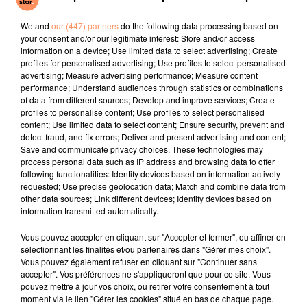
Human
Ca Pik Un Peu
One Track Mind
Quand Même
We and
our (447) partners
do the following data processing based on
your consent and/or our legitimate interest: Store and/or access
l'horoscope
information on a device; Use limited data to select advertising; Create
profiles for personalised advertising; Use profiles to select personalised
advertising; Measure advertising performance; Measure content
performance; Understand audiences through statistics or combinations
of data from different sources; Develop and improve services; Create
profiles to personalise content; Use profiles to select personalised
content; Use limited data to select content; Ensure security, prevent and
detect fraud, and fix errors; Deliver and present advertising and content;
Save and communicate privacy choices. These technologies may
process personal data such as IP address and browsing data to offer
following functionalities: Identify devices based on information actively
requested; Use precise geolocation data; Match and combine data from
Bélier
Taureau
Gémeaux
other data sources; Link different devices; Identify devices based on
information transmitted automatically.
Vous pouvez accepter en cliquant sur "Accepter et fermer", ou affiner en
sélectionnant les finalités et/ou partenaires dans "Gérer mes choix".
Vous pouvez également refuser en cliquant sur "Continuer sans
accepter". Vos préférences ne s'appliqueront que pour ce site. Vous
pouvez mettre à jour vos choix, ou retirer votre consentement à tout
moment via le lien "Gérer les cookies" situé en bas de chaque page.