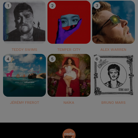
1
2
3
TEDDY SWIMS
TEMPER CITY
ALEX WARREN
4
5
6
JÉRÉMY FREROT
NAÏKA
BRUNO MARS