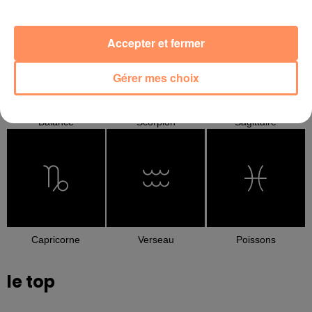
Cancer
Lion
Vierge
Accepter et fermer
Gérer mes choix
Balance
Scorpion
Sagittaire
Capricorne
Verseau
Poissons
le top