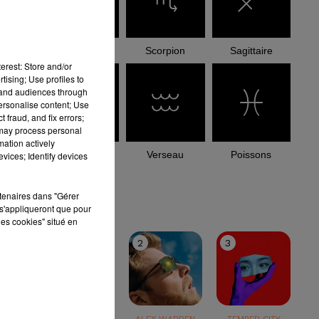
Balance
Scorpion
Sagittaire
erest: Store and/or
tising; Use profiles to
tand audiences through
personalise content; Use
 fraud, and fix errors;
 may process personal
mation actively
Capricorne
Verseau
Poissons
vices; Identify devices
le top
rtenaires dans "Gérer
s'appliqueront que pour
les cookies" situé en
1
2
3