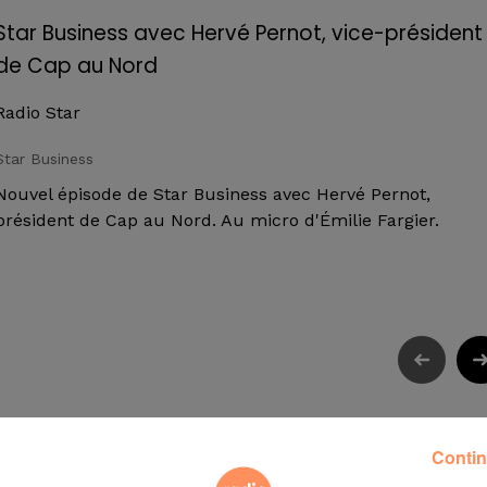
Star Business avec Hervé Pernot, vice-président
de Cap au Nord
Radio Star
Star Business
Nouvel épisode de Star Business avec Hervé Pernot,
président de Cap au Nord. Au micro d'Émilie Fargier.
Contin