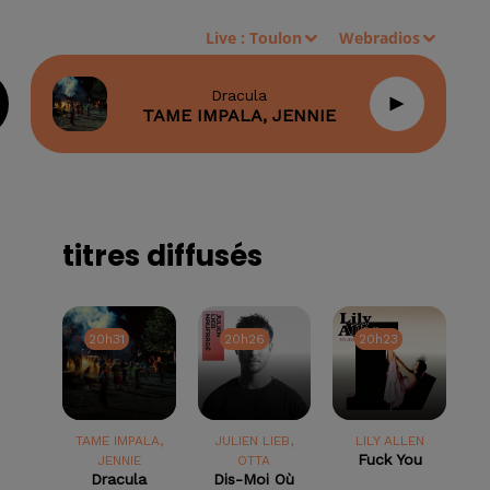
Live :
Toulon
Webradios
Dracula
TAME IMPALA, JENNIE
titres diffusés
20h31
20h31
20h26
20h26
20h23
20h23
TAME IMPALA,
JULIEN LIEB,
LILY ALLEN
Fuck You
JENNIE
OTTA
Dracula
Dis-Moi Où