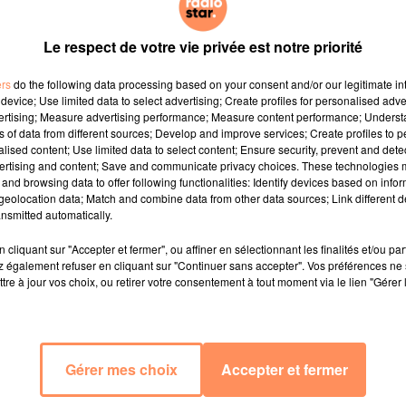
Le respect de votre vie privée est notre priorité
ers
do the following data processing based on your consent and/or our legitimate int
device; Use limited data to select advertising; Create profiles for personalised adver
vertising; Measure advertising performance; Measure content performance; Unders
ns of data from different sources; Develop and improve services; Create profiles to 
alised content; Use limited data to select content; Ensure security, prevent and detect
ertising and content; Save and communicate privacy choices. These technologies
and browsing data to offer following functionalities: Identify devices based on infor
eolocation data; Match and combine data from other data sources; Link different de
nsmitted automatically.
cliquant sur "Accepter et fermer", ou affiner en sélectionnant les finalités et/ou pa
 également refuser en cliquant sur "Continuer sans accepter". Vos préférences ne 
tre à jour vos choix, ou retirer votre consentement à tout moment via le lien "Gérer 
Gérer mes choix
Accepter et fermer