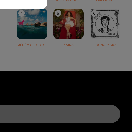
TEDDY SWIMS
ALEX WARREN
TEMPER CITY
4
5
6
JÉRÉMY FREROT
NAÏKA
BRUNO MARS