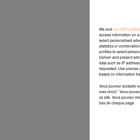
We and
our (447) partn
access information on a 
select personalised ad
statistics or combinatio
profiles to select person
Deliver and present adv
data such as IP address 
requested; Use precise g
based on information tra
Vous pouvez accepter en 
mes choix". Vous pouvez
ce site. Vous pouvez met
bas de chaque page.