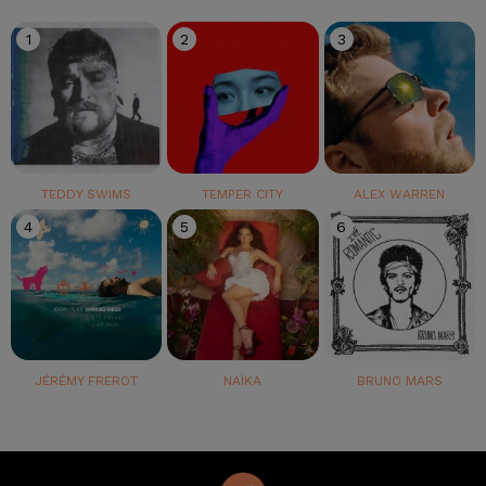
1
2
3
TEDDY SWIMS
TEMPER CITY
ALEX WARREN
4
5
6
JÉRÉMY FREROT
NAÏKA
BRUNO MARS