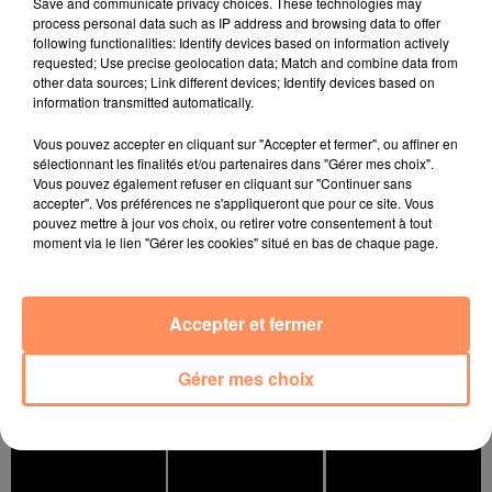
Save and communicate privacy choices. These technologies may
process personal data such as IP address and browsing data to offer
JECK
BRUNO MARS
JOSEPH KAMEL
La Recette
I Just Might
Crash
following functionalities: Identify devices based on information actively
requested; Use precise geolocation data; Match and combine data from
other data sources; Link different devices; Identify devices based on
l'horoscope
information transmitted automatically.
Vous pouvez accepter en cliquant sur "Accepter et fermer", ou affiner en
sélectionnant les finalités et/ou partenaires dans "Gérer mes choix".
Vous pouvez également refuser en cliquant sur "Continuer sans
accepter". Vos préférences ne s'appliqueront que pour ce site. Vous
pouvez mettre à jour vos choix, ou retirer votre consentement à tout
moment via le lien "Gérer les cookies" situé en bas de chaque page.
Accepter et fermer
Bélier
Taureau
Gémeaux
Gérer mes choix