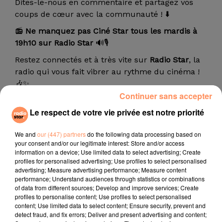
Dites-le-nous en commentaire et partagez vos
coups de cœur avec la communauté ! ⬇️
📻
Ne manquez pas Ciné Star tous les mardis à
19h10 sur Radio Star
🔊🎙️
Restez connectés et à très vite sur
Radio Star
, la
radio qui vous fait vibrer au rythme du cinéma !
🎶✨
Continuer sans accepter
Le respect de votre vie privée est notre priorité
titres diffusés
We and
our (447) partners
do the following data processing based on
your consent and/or our legitimate interest: Store and/or access
information on a device; Use limited data to select advertising; Create
profiles for personalised advertising; Use profiles to select personalised
1h15
1h15
1h12
1h12
1h09
1h09
advertising; Measure advertising performance; Measure content
performance; Understand audiences through statistics or combinations
of data from different sources; Develop and improve services; Create
profiles to personalise content; Use profiles to select personalised
content; Use limited data to select content; Ensure security, prevent and
detect fraud, and fix errors; Deliver and present advertising and content;