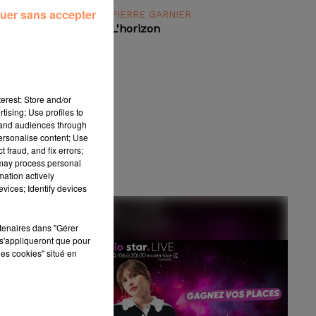
uer sans accepter
PIERRE GARNIER
L'horizon
16h17
16h17
re
erest: Store and/or
tising; Use profiles to
tand audiences through
personalise content; Use
 fraud, and fix errors;
 may process personal
mation actively
vices; Identify devices
rtenaires dans "Gérer
s'appliqueront que pour
les cookies" situé en