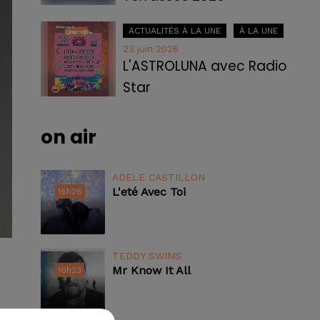
ACTUALITÉS À LA UNE
À LA UNE
23 juin 2026
L'ASTROLUNA avec Radio
Star
on air
ADELE CASTILLON
L'eté Avec Toi
16h26
16h26
TEDDY SWIMS
Mr Know It All
16h23
16h23