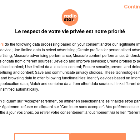
Contin
e l'édition 2024 de l'Eurovision, attendue dans la ville
Le respect de votre vie privée est notre priorité
 deux millards d'écoutes va tenter de décrocher la premiè
r, qui sera dévoilée ce soir sur le plateau du 20 heures
ers
do the following data processing based on your consent and/or our legitimate int
device; Use limited data to select advertising; Create profiles for personalised adver
vertising; Measure advertising performance; Measure content performance; Unders
ns of data from different sources; Develop and improve services; Create profiles to 
alised content; Use limited data to select content; Ensure security, prevent and detect
ertising and content; Save and communicate privacy choices. These technologies
and browsing data to offer following functionalities: Identify devices based on infor
eolocation data; Match and combine data from other data sources; Link different de
nsmitted automatically.
cliquant sur "Accepter et fermer", ou affiner en sélectionnant les finalités et/ou pa
 également refuser en cliquant sur "Continuer sans accepter". Vos préférences ne 
tre à jour vos choix, ou retirer votre consentement à tout moment via le lien "Gérer 