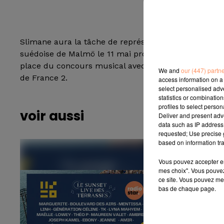
Slimane aura la tâche de représenter la France lors d
suédoise de Malmö le 11 mai prochain. L'artiste aux
place du concours musical avec la chanson Mon amou
We and
our (447) partn
de France 2.
access information on a 
select personalised ad
statistics or combinatio
profiles to select person
voir aussi
Deliver and present adv
data such as IP address 
requested; Use precise g
based on information tra
Vous pouvez accepter en 
mes choix". Vous pouvez
ce site. Vous pouvez met
bas de chaque page.