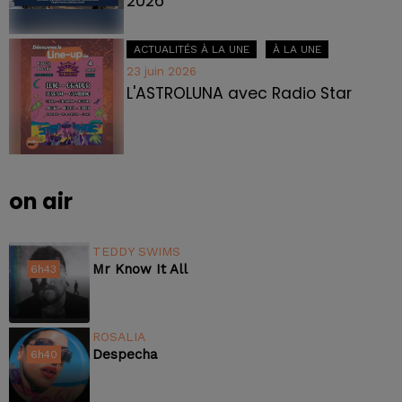
2026
ACTUALITÉS À LA UNE
À LA UNE
23 juin 2026
L'ASTROLUNA avec Radio Star
on air
TEDDY SWIMS
Mr Know It All
6h43
6h43
ROSALIA
Despecha
6h40
6h40