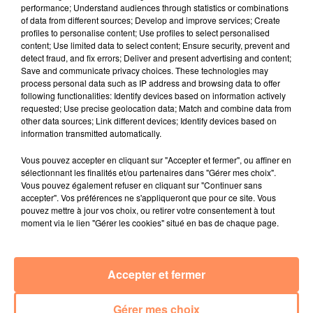
performance; Understand audiences through statistics or combinations
of data from different sources; Develop and improve services; Create
profiles to personalise content; Use profiles to select personalised
content; Use limited data to select content; Ensure security, prevent and
detect fraud, and fix errors; Deliver and present advertising and content;
Save and communicate privacy choices. These technologies may
process personal data such as IP address and browsing data to offer
following functionalities: Identify devices based on information actively
requested; Use precise geolocation data; Match and combine data from
other data sources; Link different devices; Identify devices based on
information transmitted automatically.
23 juin 2026
Vous pouvez accepter en cliquant sur "Accepter et fermer", ou affiner en
Les Sunset Live des Terrasses 2026
sélectionnant les finalités et/ou partenaires dans "Gérer mes choix".
Vous pouvez également refuser en cliquant sur "Continuer sans
La programmation des Sunset Live des Terrasses est là
accepter". Vos préférences ne s'appliqueront que pour ce site. Vous
pouvez mettre à jour vos choix, ou retirer votre consentement à tout
moment via le lien "Gérer les cookies" situé en bas de chaque page.
Accepter et fermer
Gérer mes choix