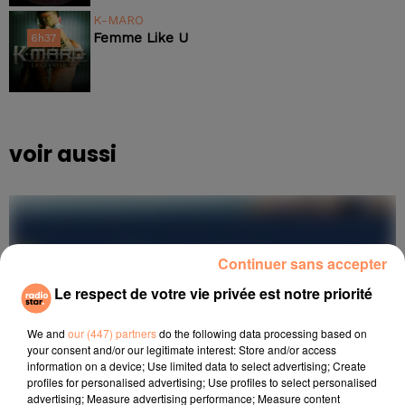
K-MARO
Femme Like U
6h37
6h37
voir aussi
Continuer sans accepter
Le respect de votre vie privée est notre priorité
We and
our (447) partners
do the following data processing based on
your consent and/or our legitimate interest: Store and/or access
information on a device; Use limited data to select advertising; Create
profiles for personalised advertising; Use profiles to select personalised
advertising; Measure advertising performance; Measure content