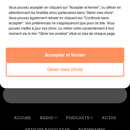
Cet élément est masqué compte-tenu du refus
Vous pouvez accepter en cliquant sur "Accepter et fermer", ou affiner en
du dépôt de cookies que vous avez exprimé. Si
sélectionnant les finalités et/ou partenaires dans "Gérer mes choix".
vous souhaitez l'afficher, merci de nous donner
Vous pouvez également refuser en cliquant sur "Continuer sans
accepter". Vos préférences ne s'appliqueront que pour ce site. Vous
votre accord en cliquant sur le bouton ci-
pouvez mettre à jour vos choix, ou retirer votre consentement à tout
dessous.
moment via le lien "Gérer les cookies" situé en bas de chaque page.
Afficher l'élément
Accepter et fermer
Gérer mes choix
ACCUEIL
RADIO
PODCASTS
ACTUS
ARTISTES RADIO STAR
PARTENAIRES