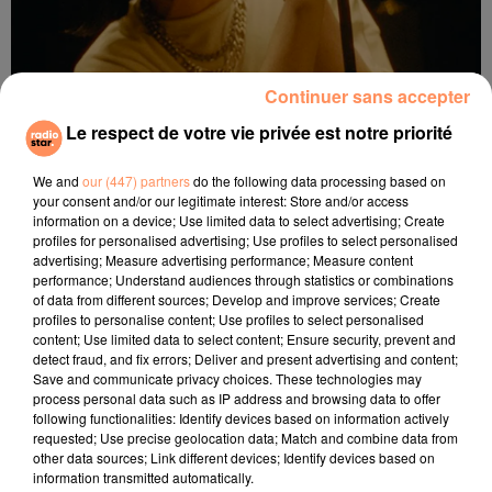
Continuer sans accepter
Le respect de votre vie privée est notre priorité
We and
our (447) partners
do the following data processing based on
your consent and/or our legitimate interest: Store and/or access
information on a device; Use limited data to select advertising; Create
profiles for personalised advertising; Use profiles to select personalised
Aimé Simone
advertising; Measure advertising performance; Measure content
Crédit :
DR
performance; Understand audiences through statistics or combinations
of data from different sources; Develop and improve services; Create
En juillet 2020, Aime Simone sort
profiles to personalise content; Use profiles to select personalised
content; Use limited data to select content; Ensure security, prevent and
son tout premier album intitulé "Say
detect fraud, and fix errors; Deliver and present advertising and content;
Yes Say No", porté par le puissant
Save and communicate privacy choices. These technologies may
process personal data such as IP address and browsing data to offer
"Shining Light"
following functionalities: Identify devices based on information actively
requested; Use precise geolocation data; Match and combine data from
other data sources; Link different devices; Identify devices based on
information transmitted automatically.