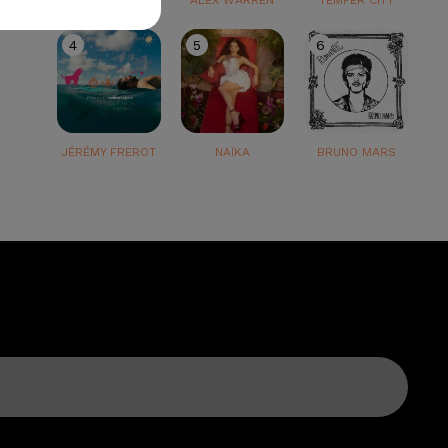
TEDDY SWIMS
ALEX WARREN
TEMPER CITY
4
5
6
JÉRÉMY FREROT
NAÏKA
BRUNO MARS