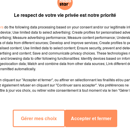
Le respect de votre vie privée est notre priorité
ers
do the following data processing based on your consent and/or our legitimate int
device; Use limited data to select advertising; Create profiles for personalised adver
vertising; Measure advertising performance; Measure content performance; Unders
ns of data from different sources; Develop and improve services; Create profiles to 
alised content; Use limited data to select content; Ensure security, prevent and detect
ertising and content; Save and communicate privacy choices. These technologies
and browsing data to offer following functionalities: Identify devices based on infor
eolocation data; Match and combine data from other data sources; Link different de
nsmitted automatically.
cliquant sur "Accepter et fermer", ou affiner en sélectionnant les finalités et/ou pa
 également refuser en cliquant sur "Continuer sans accepter". Vos préférences ne 
tre à jour vos choix, ou retirer votre consentement à tout moment via le lien "Gérer 
Gérer mes choix
Accepter et fermer