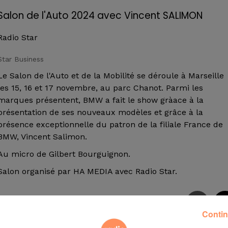
Salon de l'Auto 2024 avec Vincent SALIMON
Radio Star
Star Business
Le Salon de l'Auto et de la Mobilité se déroule à Marseille
les 15, 16 et 17 novembre, au parc Chanot. Parmi les
marques présentent, BMW a fait le show gràace à la
présentation de ses nouveaux modèles et grâce à la
présence exceptionnelle du patron de la filiale France de
BMW, Vincent Salimon.
Au micro de Gilbert Bourguignon.
Salon organisé par HA MEDIA avec Radio Star.
Contin