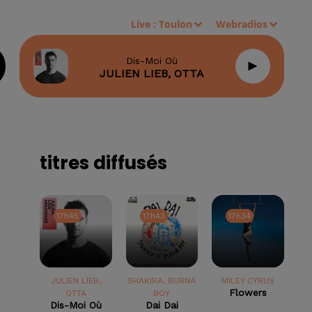
Live :
Toulon
Webradios
Dis-Moi Où
JULIEN LIEB, OTTA
titres diffusés
17h45
17h45
17h43
17h43
17h34
17h34
JULIEN LIEB,
SHAKIRA, BURNA
MILEY CYRUS
Flowers
OTTA
BOY
Dis-Moi Où
Dai Dai