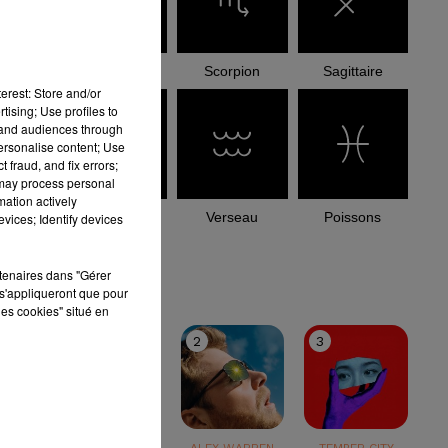
Balance
Scorpion
Sagittaire
erest: Store and/or
tising; Use profiles to
tand audiences through
personalise content; Use
 fraud, and fix errors;
 may process personal
mation actively
Capricorne
Verseau
Poissons
vices; Identify devices
le top
rtenaires dans "Gérer
s'appliqueront que pour
les cookies" situé en
1
2
3