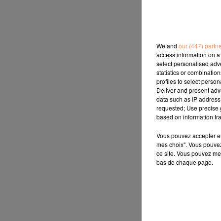
We and
our (447) partn
access information on a 
select personalised ad
statistics or combinatio
profiles to select person
Deliver and present adv
data such as IP address 
requested; Use precise g
based on information tra
Vous pouvez accepter en 
mes choix". Vous pouvez
ce site. Vous pouvez met
bas de chaque page.