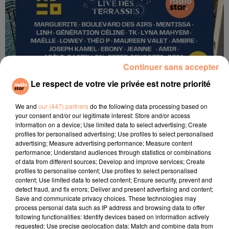
Continuer sans accepter
Le respect de votre vie privée est notre priorité
Les Sunset Live des Terrasses 2026
We and
our (447) partners
do the following data processing based on
your consent and/or our legitimate interest: Store and/or access
information on a device; Use limited data to select advertising; Create
profiles for personalised advertising; Use profiles to select personalised
advertising; Measure advertising performance; Measure content
performance; Understand audiences through statistics or combinations
of data from different sources; Develop and improve services; Create
profiles to personalise content; Use profiles to select personalised
content; Use limited data to select content; Ensure security, prevent and
detect fraud, and fix errors; Deliver and present advertising and content;
Save and communicate privacy choices. These technologies may
process personal data such as IP address and browsing data to offer
following functionalities: Identify devices based on information actively
requested; Use precise geolocation data; Match and combine data from