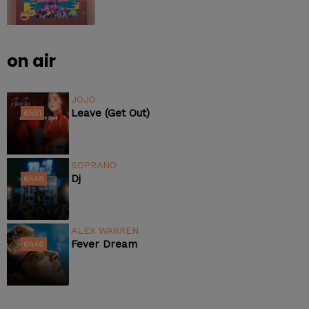
on air
JOJO
Leave (get Out)
6h51
6h51
SOPRANO
Dj
6h48
6h48
ALEX WARREN
Fever Dream
6h46
6h46