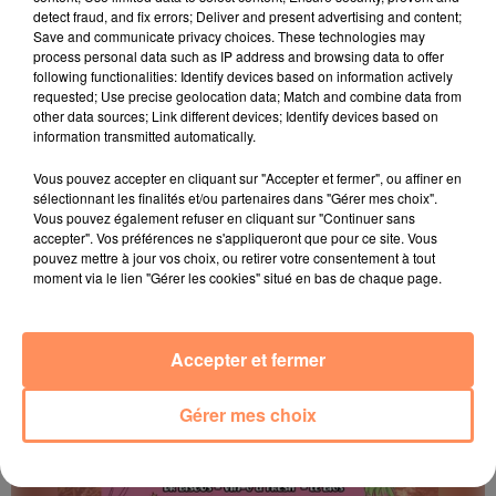
detect fraud, and fix errors; Deliver and present advertising and content;
Save and communicate privacy choices. These technologies may
process personal data such as IP address and browsing data to offer
following functionalities: Identify devices based on information actively
23 juin 2026
requested; Use precise geolocation data; Match and combine data from
Les Sunset Live des Terrasses 2026
other data sources; Link different devices; Identify devices based on
information transmitted automatically.
La programmation des Sunset Live des Terrasses est là
Vous pouvez accepter en cliquant sur "Accepter et fermer", ou affiner en
sélectionnant les finalités et/ou partenaires dans "Gérer mes choix".
Vous pouvez également refuser en cliquant sur "Continuer sans
accepter". Vos préférences ne s'appliqueront que pour ce site. Vous
pouvez mettre à jour vos choix, ou retirer votre consentement à tout
moment via le lien "Gérer les cookies" situé en bas de chaque page.
Accepter et fermer
Gérer mes choix