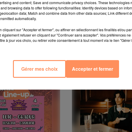
ertising and content; Save and communicate privacy choices. These technologies
and browsing data to offer following functionalities: Identify devices based on infor
eolocation data; Match and combine data from other data sources; Link different de
nsmitted automatically.
cliquant sur "Accepter et fermer", ou affiner en sélectionnant les finalités et/ou pa
ner !
 également refuser en cliquant sur "Continuer sans accepter". Vos préférences ne 
toujours plus de musique, d’émotion et de fun – avec
tre à jour vos choix, ou retirer votre consentement à tout moment via le lien "Gérer 
Gérer mes choix
Accepter et fermer