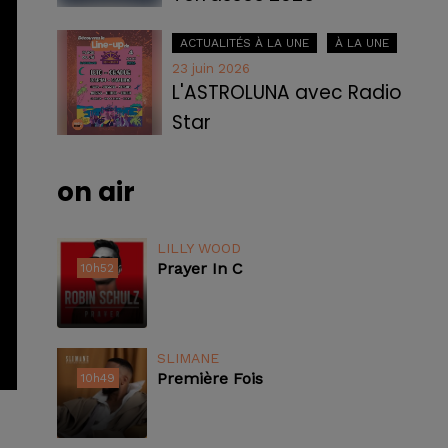
ACTUALITÉS À LA UNE
À LA UNE
23 juin 2026
L'ASTROLUNA avec Radio
Star
on air
LILLY WOOD
Prayer In C
10h52
10h52
SLIMANE
Première Fois
10h49
10h49