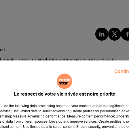
e !
tionale : c’est un véritable phénomène culturel qui a
urnées spectaculaires et sa capacité unique à se
Contin
s balades intimes et des hymnes de stade,
Taylor Swift
a s
monde.
carrière ? 📺 Le
12 décembre
, ne manquez pas la
série
Le respect de votre vie privée est notre priorité
rendez-vous immanquable pour tous les Swifties et les
du décor, les moments forts de sa vie d’artiste, mais aus
ers
do the following data processing based on your consent and/or our legitimate int
urd’hui.
device; Use limited data to select advertising; Create profiles for personalised adver
vertising; Measure advertising performance; Measure content performance; Unders
ar Sud vous fait gagner un
pack exclusif spécial Taylor Swif
ns of data from different sources; Develop and improve services; Create profiles to 
alised content; Use limited data to select content; Ensure security, prevent and detect