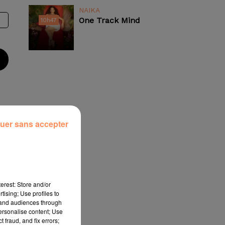
NAIKA
One Track Mind
10h47
10h47
uer sans accepter
u
si
erest: Store and/or
tising; Use profiles to
tand audiences through
t
!
personalise content; Use
 fraud, and fix errors;