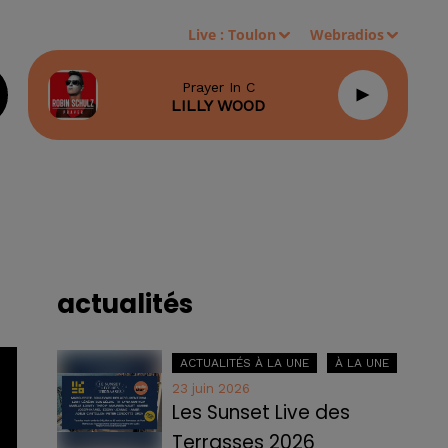
Live :
Toulon
Webradios
Prayer In C
LILLY WOOD
actualités
ACTUALITÉS À LA UNE
À LA UNE
23 juin 2026
Les Sunset Live des
Terrasses 2026