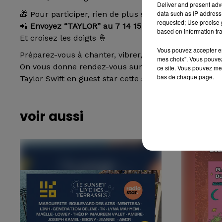
Deliver and present adv
data such as IP address 
🎁 Pour participer, rien de plus simple :
requested; Use precise g
📲
Envoyez “TAYLOR” au 7 14 15
(prix d’un SMS).
based on information tra
Et croisez les doigts 🤞
Vous pouvez accepter en 
Préparez-vous à chanter, vibrer, et peut-être… à gag
mes choix". Vous pouvez
On vous donne rendez-vous sur Radio Star Sud pour 
ce site. Vous pouvez met
bas de chaque page.
Taylor Swift en guest star cette semaine 💫
voir aussi