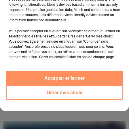
following functionalities: Identify devices based on information actively
requested; Use precise geolocation data; Match and combine data from
DISTURBED
other data sources; Link different devices; Identify devices based on
The Sound Of Silence Remix Cyril
16h34
16h34
information transmitted automatically.
Vous pouvez accepter en cliquant sur "Accepter et fermer", ou affiner en
sélectionnant les finalités et/ou partenaires dans "Gérer mes choix".
ESTELLE
Vous pouvez également refuser en cliquant sur "Continuer sans
American Boy (feat. Kanye West)
16h30
16h30
accepter". Vos préférences ne s'appliqueront que pour ce site. Vous
pouvez mettre à jour vos choix, ou retirer votre consentement à tout
moment via le lien "Gérer les cookies" situé en bas de chaque page.
THE SECOND VOICE
Let Me Be
16h26
16h26
Accepter et fermer
Gérer mes choix
voir aussi