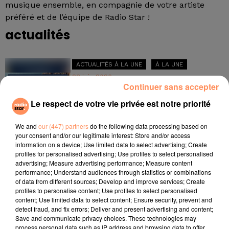
musique ensemble, en compagnie de votre artiste
préféré et de l’équipe de Radio Star !
actualités
ACTUALITÉS À LA UNE
À LA UNE
23 juin 2026
Continuer sans accepter
Les Sunset Live des Terrasses
Le respect de votre vie privée est notre priorité
2026
We and
our (447) partners
do the following data processing based on
ACTUALITÉS À LA UNE
À LA UNE
your consent and/or our legitimate interest: Store and/or access
information on a device; Use limited data to select advertising; Create
23 juin 2026
profiles for personalised advertising; Use profiles to select personalised
L'ASTROLUNA avec Radio Star
advertising; Measure advertising performance; Measure content
performance; Understand audiences through statistics or combinations
of data from different sources; Develop and improve services; Create
profiles to personalise content; Use profiles to select personalised
content; Use limited data to select content; Ensure security, prevent and
detect fraud, and fix errors; Deliver and present advertising and content;
on air
Save and communicate privacy choices. These technologies may
process personal data such as IP address and browsing data to offer